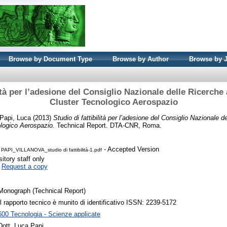
Browse by Document Type
Browse by Author
Browse by 
lità per l’adesione del Consiglio Nazionale delle Ricerche
Cluster Tecnologico Aerospazio
Papi, Luca
(2013)
Studio di fattibilità per l’adesione del Consiglio Nazionale d
logico Aerospazio.
Technical Report. DTA-CNR, Roma.
- Accepted Version
 PAPI_VILLANOVA_studio di fattibilità-1.pdf
itory staff only
|
Request a copy
Monograph (Technical Report)
Il rapporto tecnico è munito di identificativo ISSN: 2239-5172
600 Tecnologia - Scienze applicate
Dott. Luca Papi