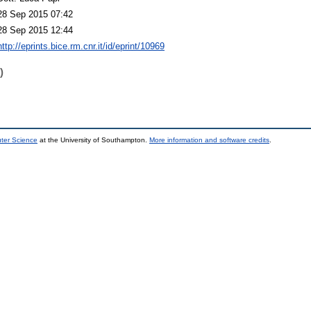
28 Sep 2015 07:42
28 Sep 2015 12:44
http://eprints.bice.rm.cnr.it/id/eprint/10969
)
uter Science
at the University of Southampton.
More information and software credits
.