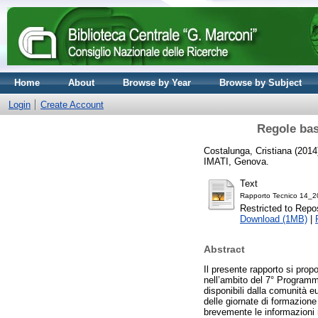
Home
About
Browse by Year
Browse by Subject
Login
Create Account
Regole base
Costalunga, Cristiana
(2014
IMATI, Genova.
Text
Rapporto Tecnico 14_2
Restricted to Repos
Download (1MB)
|
Abstract
Il presente rapporto si prop
nell’ambito del 7° Programm
disponibili dalla comunità eu
delle giornate di formazione
brevemente le informazioni re