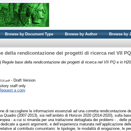
Browse by Document Type
Browse by Author
Browse by 
 della rendicontazione dei progetti di ricerca nel VII P
)
Regole base della rendicontazione dei progetti di ricerca nel VII PQ e in H20
- Draft Version
014.pdf
itory staff only
Request a copy
one di raccogliere le informazioni essenziali ad una corretta rendicontazione de
a Quadro (2007-2013), sia nell’ambito di Horizon 2020 (2014-2020), sulla bas
ropea - a cui si rimanda per una trattazione dettagliata dei problemi - , delle 
 dedicate a questi argomenti, e dell’esperienza maturata nell’applicazione delle 
lative al contributo comunitario: le tipologie, le modalità di erogazione, le per