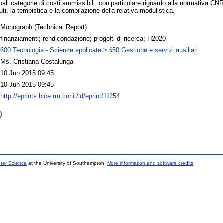
pali categorie di costi ammissibili, con particolare riguardo alla normativa CNR;
nuti, la tempistica e la compilazione della relativa modulistica.
Monograph (Technical Report)
finanziamenti; rendicondazione; progetti di ricerca; H2020
600 Tecnologia - Scienze applicate > 650 Gestione e servizi ausiliari
Ms. Cristiana Costalunga
10 Jun 2015 09:45
10 Jun 2015 09:45
http://eprints.bice.rm.cnr.it/id/eprint/11254
)
uter Science
at the University of Southampton.
More information and software credits
.