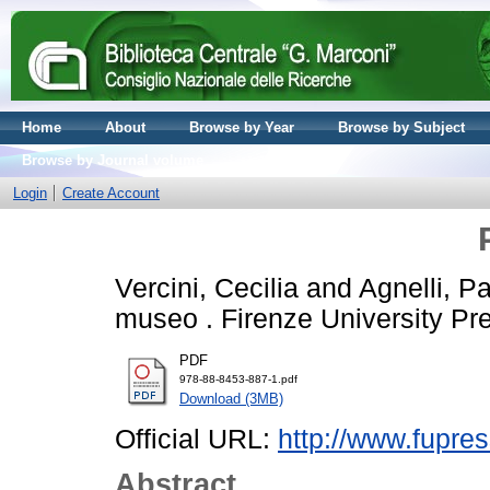
Home
About
Browse by Year
Browse by Subject
Browse by Journal volume
Login
Create Account
Vercini, Cecilia
and
Agnelli, P
museo . Firenze University Pr
PDF
978-88-8453-887-1.pdf
Download (3MB)
Official URL:
http://www.fupr
Abstract