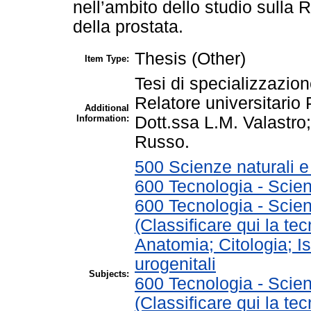
nell’ambito dello studio sulla
della prostata.
Thesis (Other)
Item Type:
Tesi di specializzazi
Relatore universitario 
Additional
Information:
Dott.ssa L.M. Valastro; 
Russo.
500 Scienze naturali 
600 Tecnologia - Scien
600 Tecnologia - Scien
(Classificare qui la te
Anatomia; Citologia; I
urogenitali
Subjects:
600 Tecnologia - Scien
(Classificare qui la te