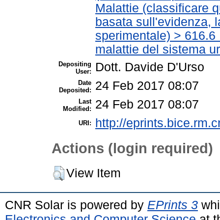
Malattie (classificare 
basata sull'evidenza, 
sperimentale) > 616.6 
malattie del sistema ur
Depositing
Dott. Davide D'Urso
User:
Date
24 Feb 2017 08:07
Deposited:
Last
24 Feb 2017 08:07
Modified:
http://eprints.bice.rm.c
URI:
Actions (login required)
View Item
CNR Solar is powered by
EPrints 3
whi
Electronics and Computer Science
at t