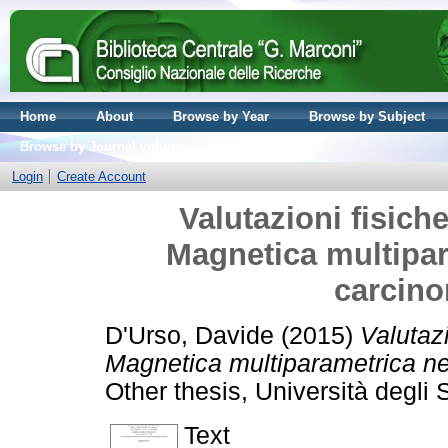
Home
About
Browse by Year
Browse by Subject
Browse by Journal volume
Login
Create Account
Valutazioni fisich
Magnetica multipar
carcino
D'Urso, Davide
(2015)
Valutazi
Magnetica multiparametrica nel
Other thesis, Università degli 
Text