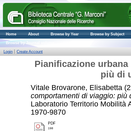
Home
About
Browse by Year
Browse by Subject
Browse by Journal volume
Login
Create Account
Pianificazione urbana
più di 
Vitale Brovarone, Elisabetta
(2
comportamenti di viaggio: più 
Laboratorio Territorio Mobilità
1970-9870
PDF
198