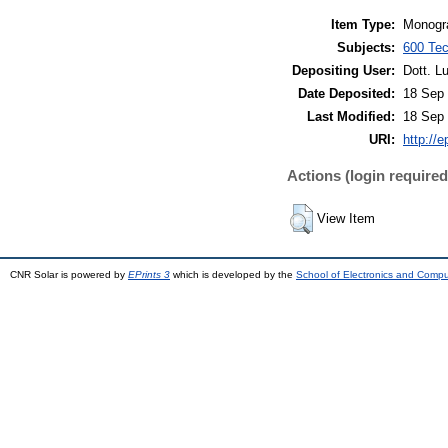
Item Type:
Monogra
Subjects:
600 Tec
Depositing User:
Dott. L
Date Deposited:
18 Sep 
Last Modified:
18 Sep 
URI:
http://e
Actions (login required
View Item
CNR Solar is powered by
EPrints 3
which is developed by the
School of Electronics and Comp