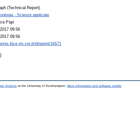
ph (Technical Report)
nologia - Scienze applicate
uca Papi
2017 09:56
2017 09:56
prints.bice.rm.cnr.it/id/eprint/16571
)
uter Science
at the University of Southampton.
More information and software credits
.