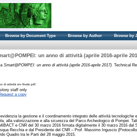
Browse by Document Type
Browse by Author
Browse by 
mart@POMPEI: un anno di attività (aprile 2016-aprile 201
ca
Smart@POMPEI: un anno di attività (aprile 2016-aprile 2017).
Technical Re
i attività rev finale.pdf
itory staff only
Request a copy
 evidenzia la gestione e il coordinamento integrato delle attività tecnologiche e
tela, alla valorizzazione e alla sicurezza del Parco Archeologico di Pompei. Tali
MiBACT e CNR del 30 marzo 2016 firmata digitalmente il 30 marzo 2016 dal S
qua Recchia e dal Presidente del CNR – Prof. Massimo Inguscio (Protocollo
ordo Quadro tra le Parti del 28 maggio 2015.