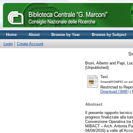
Home
About
Browse by Year
Browse by Subject
Login
Create Account
S
Bruni, Alberto
and
Papi, Lu
(Unpublished)
Text
Smart@POMPEI un anno d
Restricted to Repos
Download (3MB)
|
Abstract
Il presente rapporto tecnico
progress finalizzate alla tu
Convenzione Operativa tra 
MiBACT – Arch. Antonia Pas
04/04/2016) a valle all’Acc