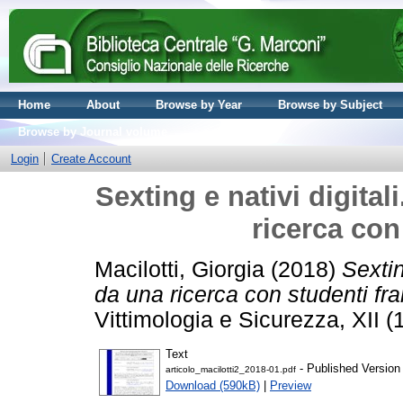
Home
About
Browse by Year
Browse by Subject
Browse by Journal volume
Login
Create Account
Sexting e nativi digita
ricerca con
Macilotti, Giorgia
(2018)
Sextin
da una ricerca con studenti fra
Vittimologia e Sicurezza, XII 
Text
- Published Version
articolo_macilotti2_2018-01.pdf
Download (590kB)
|
Preview