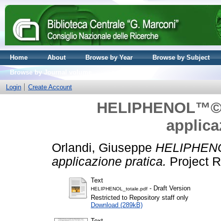
Home
About
Browse by Year
Browse by Subject
Browse by Journal volume
Login
Create Account
HELIPHENOL™© Tr
applica
Orlandi, Giuseppe
HELIPHENOL
applicazione pratica.
Project R
Text
- Draft Version
HELIPHENOL_totale.pdf
Restricted to Repository staff only
Download (289kB)
Text