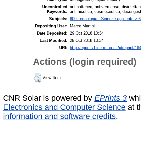
Uncontrolled
antibatterica, antiverrucosa, disinfettan
Keywords:
antimicotica, cosmeceutica, deconges
Subjects:
600 Tecnologia - Scienze applicate > 61
Depositing User:
Marco Martini
Date Deposited:
29 Oct 2018 10:34
Last Modified:
29 Oct 2018 10:34
URI:
http://eprints.bice.rm.cnr.it/id/eprint/18
Actions (login required)
View Item
CNR Solar is powered by
EPrints 3
whi
Electronics and Computer Science
at t
information and software credits
.