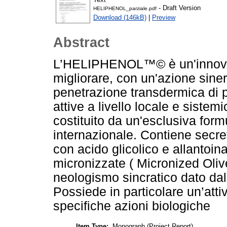
- Draft Version
HELIPHENOL_parziale.pdf
Download (146kB)
|
Preview
Abstract
L’HELIPHENOL™© è un'innovati
migliorare, con un'azione sine
penetrazione transdermica di p
attive a livello locale e sist
costituito da un'esclusiva formu
internazionale. Contiene secre
con acido glicolico e allantoina 
micronizzate ( Micronized Oli
neologismo sincratico dato dall
Possiede in particolare un’attiv
specifiche azioni biologiche
Item Type:
Monograph (Project Report)