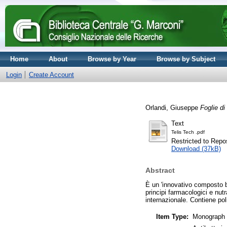
Home
About
Browse by Year
Browse by Subject
Login
Create Account
Orlandi, Giuseppe
Foglie di
Text
Telis Tech .pdf
Restricted to Repos
Download (37kB)
Abstract
È un 'innovativo composto b
principi farmacologici e nutr
internazionale. Contiene poli
Item Type:
Monograph (