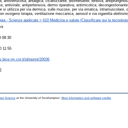
a; antiverrucosa; antalgica; cicatrizzante; disinfettante; lenitiva; antiprurigino
e; antivirale; antipertensiva; dermo riparativa; antimicotica; decongestionante
re si utilizza per via dermica, sulle mucose, per via ematica, intramuscolare, o
on ossigeno terapia, ventilazione meccanica, aerosol e via sigaretta elettroni
gia - Scienze applicate > 610 Medicina e salute (Classificare qui la tecnologia
ni
0 08:30
0 11:55
ts.bice.rm.cnr.it/id/eprint/20036
)
uter Science
at the University of Southampton.
More information and software credits
.