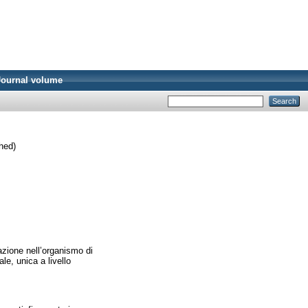
Journal volume
hed)
azione nell’organismo di
le, unica a livello