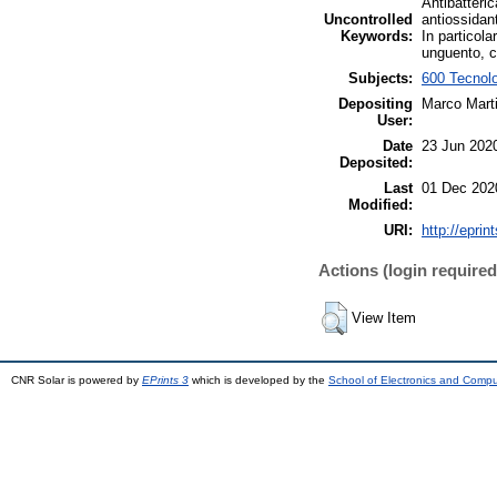
Antibatteric
Uncontrolled
antiossidant
Keywords:
In particola
unguento, c
Subjects:
600 Tecnolo
Depositing
Marco Marti
User:
Date
23 Jun 202
Deposited:
Last
01 Dec 202
Modified:
URI:
http://eprin
Actions (login required
View Item
CNR Solar is powered by
EPrints 3
which is developed by the
School of Electronics and Comp