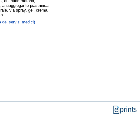
sa; antinfiammatoria;
; antiaggregante piastrinica
rale, via spray, gel, crema,
ca
 dei servizi medici)