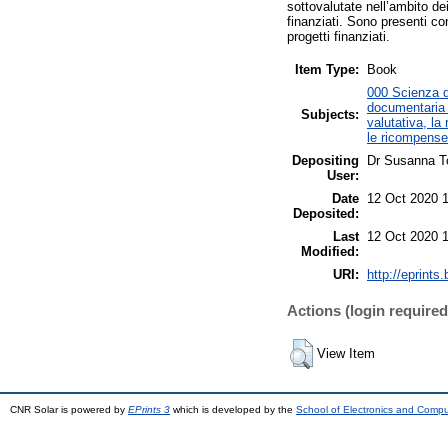
sottovalutate nell’ambito de
finanziati. Sono presenti con
progetti finanziati.
Item Type:
Book
000 Scienza de
documentaria 
Subjects:
valutativa, la 
le ricompense, 
Depositing
Dr Susanna T
User:
Date
12 Oct 2020 
Deposited:
Last
12 Oct 2020 
Modified:
URI:
http://eprints.
Actions (login required
View Item
CNR Solar is powered by
EPrints 3
which is developed by the
School of Electronics and Comp