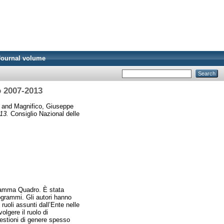
Journal volume
ro 2007-2013
and
Magnifico, Giuseppe
013.
Consiglio Nazional delle
ogramma Quadro. È stata
rogrammi. Gli autori hanno
 ruoli assunti dall’Ente nelle
olgere il ruolo di
uestioni di genere spesso