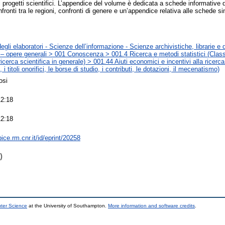
i progetti scientifici. L’appendice del volume è dedicata a schede informative de
fronti tra le regioni, confronti di genere e un’appendice relativa alle schede sin
gli elaboratori - Scienze dell’informazione - Scienze archivistiche, librarie e 
– opere generali > 001 Conoscenza > 001.4 Ricerca e metodi statistici (Classif
ricerca scientifica in generale) > 001.44 Aiuti economici e incentivi alla ricerca 
i titoli onorifici, le borse di studio, i contributi, le dotazioni, il mecenatismo)
osi
12:18
12:18
bice.rm.cnr.it/id/eprint/20258
)
uter Science
at the University of Southampton.
More information and software credits
.