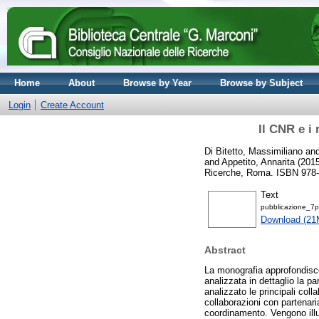
Home
About
Browse by Year
Browse by Subject
Login
Create Account
Il CNR e i 
Di Bitetto, Massimiliano
an
and
Appetito, Annarita
(201
Ricerche, Roma. ISBN 978-
Text
pubblicazione_7p
Download (21
Abstract
La monografia approfondisce
analizzata in dettaglio la p
analizzato le principali coll
collaborazioni con partenaria
coordinamento. Vengono illus