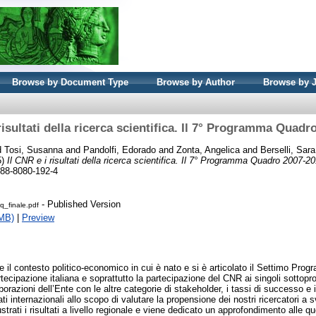
Browse by Document Type
Browse by Author
Browse by 
risultati della ricerca scientifica. Il 7° Programma Quad
d
Tosi, Susanna
and
Pandolfi, Edorado
and
Zonta, Angelica
and
Berselli, Sara
5)
Il CNR e i risultati della ricerca scientifica. Il 7° Programma Quadro 2007-2
88-8080-192-4
- Published Version
q_finale.pdf
MB)
|
Preview
 il contesto politico-economico in cui è nato e si è articolato il Settimo Pr
artecipazione italiana e soprattutto la partecipazione del CNR ai singoli sottop
aborazioni dell’Ente con le altre categorie di stakeholder, i tassi di successo e i
ti internazionali allo scopo di valutare la propensione dei nostri ricercatori a sv
trati i risultati a livello regionale e viene dedicato un approfondimento alle q