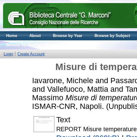
Home
About
Browse by Year
Browse by Subject
Browse by Journal volume
Login
Create Account
Misure di tempera
Iavarone, Michele
and
Passaro
and
Vallefuoco, Mattia
and
Tam
Massimo
Misure di temperatur
ISMAR-CNR, Napoli. (Unpubli
Text
REPORT Misure temperature 