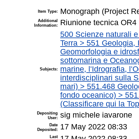
Monograph (Project Re
Item Type:
Additional
Riunione tecnica OR4
Information:
500 Scienze naturali 
Terra > 551 Geologia, 
Geomorfologia e idrosf
sottomarina e Oceanogr
marine, l'Idrografia, l'
Subjects:
interdisciplinari sulla
mari) > 551.468 Geolog
fondo oceanico) > 551
(Classificare qui la To
Depositing
sig michele iavarone
User:
Date
17 May 2022 08:33
Deposited:
Last
17 May 2022 08:33