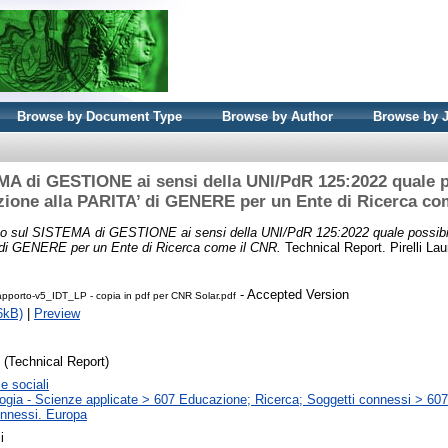
Browse by Document Type
Browse by Author
Browse by 
A di GESTIONE ai sensi della UNI/PdR 125:2022 quale p
azione alla PARITA’ di GENERE per un Ente di Ricerca co
o sul SISTEMA di GESTIONE ai sensi della UNI/PdR 125:2022 quale possibil
’ di GENERE per un Ente di Ricerca come il CNR.
Technical Report. Pirelli Lau
- Accepted Version
apporto-v5_IDT_LP - copia in pdf per CNR Solar.pdf
6kB)
|
Preview
(Technical Report)
e sociali
ogia - Scienze applicate > 607 Educazione; Ricerca; Soggetti connessi > 60
onnessi. Europa
i