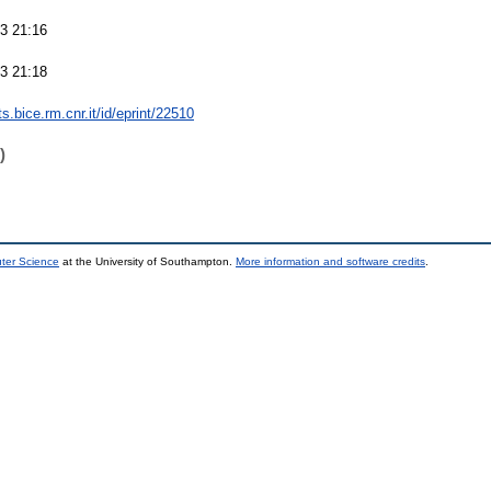
3 21:16
3 21:18
nts.bice.rm.cnr.it/id/eprint/22510
)
uter Science
at the University of Southampton.
More information and software credits
.