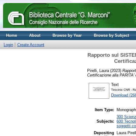
Home
About
Browse by Year
Browse by Subject
Login
Create Account
Rapporto sul SISTEM
Certific
Pirelli, Laura
(2023)
Rapport
Certificazione alla PARITA
Text
Tirocinio CNR - R
Download (26
Item Type:
Monograph 
300 Scienz
Subjects:
600 Tecnol
soggetti c
Depositing
Laura Pirell