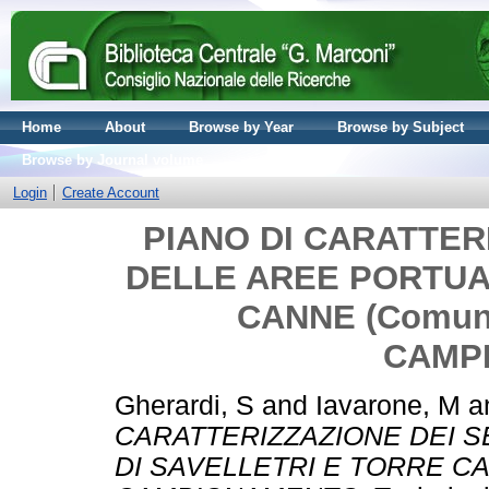
Home
About
Browse by Year
Browse by Subject
Browse by Journal volume
Login
Create Account
PIANO DI CARATTER
DELLE AREE PORTUAL
CANNE (Comune
CAMP
Gherardi, S
and
Iavarone, M
a
CARATTERIZZAZIONE DEI S
DI SAVELLETRI E TORRE CAN