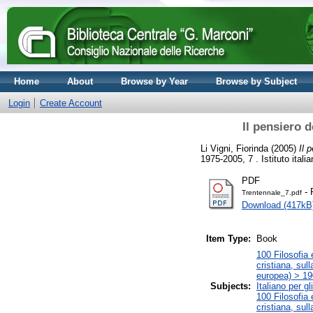
Home
About
Browse by Year
Browse by Subject
Login
Create Account
Il pensiero d
Li Vigni, Fiorinda
(2005)
Il 
1975-2005, 7 . Istituto italia
PDF
- 
Trentennale_7.pdf
Download (417kB
Item Type:
Book
100 Filosofia 
cristiana, sul
europea) > 190
Subjects:
Italiano per gl
100 Filosofia 
cristiana, sul