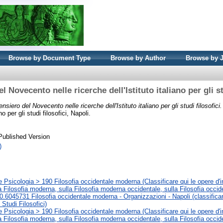
Browse by Document Type
Browse by Author
Browse by 
el Novecento nelle ricerche dell'Istituto italiano per gli st
pensiero del Novecento nelle ricerche dell'Istituto italiano per gli studi filosofici.
no per gli studi filosofici, Napoli.
Published Version
)
e Psicologia > 190 Filosofia occidentale moderna (Classificare qui le opere d'i
la Filosofia moderna, sulla Filosofia moderna occidentale, sulla Filosofia occide
.6045731 Filosofia occidentale moderna - Organizzazioni - Napoli (classificare 
i Studi Filosofici)
e Psicologia > 190 Filosofia occidentale moderna (Classificare qui le opere d'i
la Filosofia moderna, sulla Filosofia moderna occidentale, sulla Filosofia occide