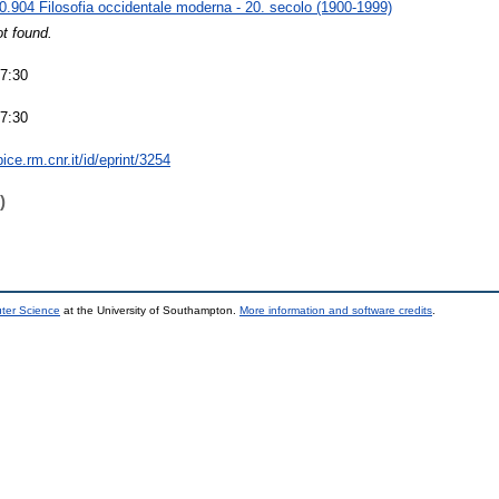
0.904 Filosofia occidentale moderna - 20. secolo (1900-1999)
t found.
07:30
07:30
bice.rm.cnr.it/id/eprint/3254
)
uter Science
at the University of Southampton.
More information and software credits
.