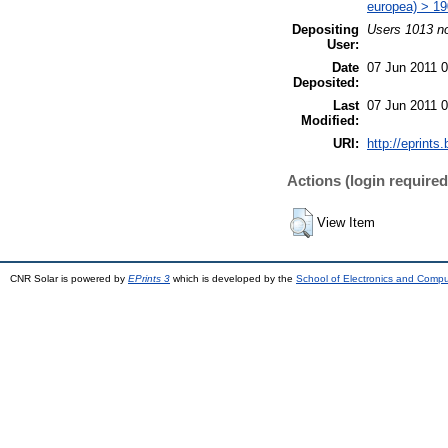
europea) > 19
Depositing
Users 1013 no
User:
Date
07 Jun 2011 
Deposited:
Last
07 Jun 2011 
Modified:
URI:
http://eprints.
Actions (login required
View Item
CNR Solar is powered by
EPrints 3
which is developed by the
School of Electronics and Comp