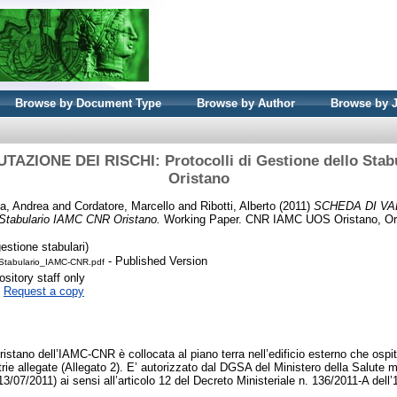
Browse by Document Type
Browse by Author
Browse by 
AZIONE DEI RISCHI: Protocolli di Gestione dello Sta
Oristano
ta, Andrea
and
Cordatore, Marcello
and
Ribotti, Alberto
(2011)
SCHEDA DI VA
o Stabulario IAMC CNR Oristano.
Working Paper. CNR IAMC UOS Oristano, Ori
estione stabulari)
- Published Version
_Stabulario_IAMC-CNR.pdf
sitory staff only
|
Request a copy
Oristano dell’IAMC-CNR è collocata al piano terra nell’edificio esterno che ospit
e allegate (Allegato 2). E’ autorizzato dal DGSA del Ministero della Salute me
3/07/2011) ai sensi all’articolo 12 del Decreto Ministeriale n. 136/2011-A dell’