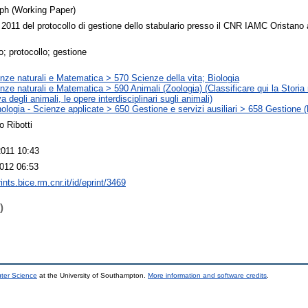
ph (Working Paper)
 2011 del protocollo di gestione dello stabulario presso il CNR IAMC Oristano
o; protocollo; gestione
nze naturali e Matematica > 570 Scienze della vita; Biologia
nze naturali e Matematica > 590 Animali (Zoologia) (Classificare qui la Storia 
va degli animali, le opere interdisciplinari sugli animali)
ologia - Scienze applicate > 650 Gestione e servizi ausiliari > 658 Gestione
o Ribotti
011 10:43
012 06:53
rints.bice.rm.cnr.it/id/eprint/3469
)
uter Science
at the University of Southampton.
More information and software credits
.