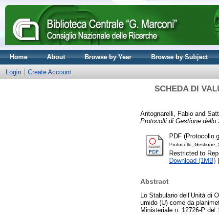
Home
About
Browse by Year
Browse by Subject
Login
Create Account
SCHEDA DI VALUT
Antognarelli, Fabio
and
Sat
Protocolli di Gestione dell
PDF (Protocollo g
Protocollo_Gestione
Restricted to Repo
Download (1MB)
Abstract
Lo Stabulario dell’Unità di 
umido (U) come da planimetri
Ministeriale n. 12726-P del 1