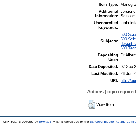
Item Type:
Monogra
Additional
versione
Information:
Sezione
Uncontrolled
stabulari
Keywords:
500 Scie
500 Scie
Subjects:
descritti
600 Tecn
Depositing
Dr Albert
User:
Date Deposited:
07 Sep 2
Last Modified:
28 Jun 2
URI:
http://ep
Actions (login required
View Item
CNR Solar is powered by
EPrints 3
which is developed by the
School of Electronics and Comp