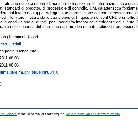
Tale approccio consente di ricercare e focalizzare le informazioni necessarie 
riati standard di prodotto, di processo e di controllo. Una caratteristica fonda
ere dal lavoro di gruppo. Ad ogni fase di transizione devono necessariamente p
, ed il fornitore, illustrando le sue proposte. In questo senso il QFD è un effic
e la condivisione e, quindi, per il soddisfacimento delle esigenze del cliente. Ne
erante nell’economia del mare che esprime determinati fabbisogni professionali
ph (Technical Report)
enze sociali
co paolo buonocunto
2011 08:06
2011 08:06
prints.bice.rm.cnr.it/id/eprint/3476
)
uter Science
at the University of Southampton.
More information and software credits
.