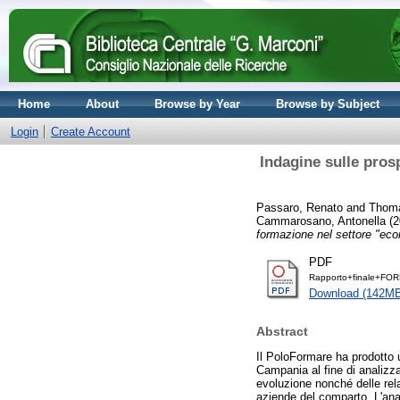
Home
About
Browse by Year
Browse by Subject
Login
Create Account
Indagine sulle prosp
Passaro, Renato
and
Thoma
Cammarosano, Antonella
(2
formazione nel settore "ec
PDF
Rapporto+finale+FOR
Download (142M
Abstract
Il PoloFormare ha prodotto
Campania al fine di analizzar
evoluzione nonché delle rela
aziende del comparto. L'ana