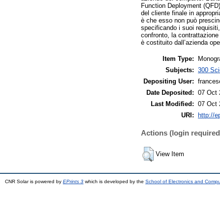
Function Deployment (QFD). 
del cliente finale in approp
è che esso non può prescind
specificando i suoi requisiti
confronto, la contrattazione 
è costituito dall’azienda op
Item Type:
Monogra
Subjects:
300 Sci
Depositing User:
frances
Date Deposited:
07 Oct 
Last Modified:
07 Oct 
URI:
http://e
Actions (login required
View Item
CNR Solar is powered by
EPrints 3
which is developed by the
School of Electronics and Comp