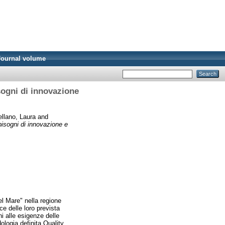
Journal volume
isogni di innovazione
llano, Laura
and
bbisogni di innovazione e
l Mare" nella regione
ce delle loro prevista
i alle esigenze delle
logia definita Quality