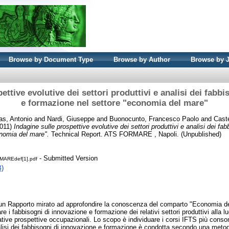
Browse by Document Type
Browse by Author
Browse by 
ettive evolutive dei settori produttivi e analisi dei fabb
e formazione nel settore "economia del mare"
s, Antonio
and
Nardi, Giuseppe
and
Buonocunto, Francesco Paolo
and
Caste
011)
Indagine sulle prospettive evolutive dei settori produttivi e analisi dei fa
onomia del mare".
Technical Report. ATS FORMARE , Napoli. (Unpublished)
- Submitted Version
MAREdef[1].pdf
B)
 un Rapporto mirato ad approfondire la conoscenza del comparto "Economia de
e i fabbisogni di innovazione e formazione dei relativi settori produttivi alla lu
tive prospettive occupazionali. Lo scopo è individuare i corsi IFTS più conson
lisi dei fabbisogni di innovazione e formazione è condotta secondo una metodo