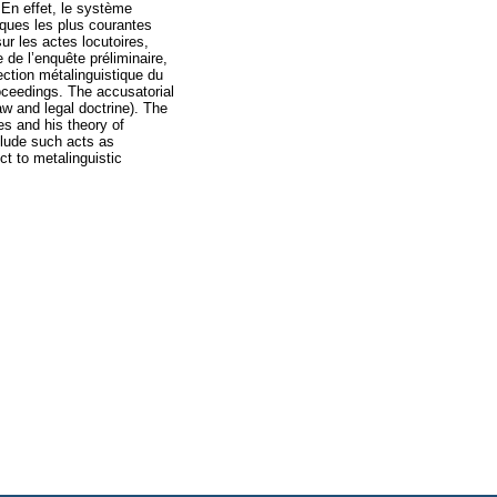
 En effet, le système
iques les plus courantes
ur les actes locutoires,
e de l’enquête préliminaire,
jection métalinguistique du
roceedings. The accusatorial
aw and legal doctrine). The
es and his theory of
clude such acts as
ct to metalinguistic