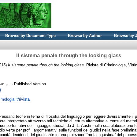
Browse by Document Type
Browse by Author
Browse by 
Il sistema penale through the looking glass
013)
Il sistema penale through the looking glass.
Rivista di Criminologia, Vitti
- Published Version
3-01.pdf
)
imologia.it/rivista
teressanti teorie in tema di filosofia del linguaggio per leggere diversamente il
ere interpretato attraverso tali tecniche di lettura alternative ai consueti meto
usi perfomativi del linguaggio studiati da J. L. Austin nella sua elaborazione for
udio verte per profili argomentativi sulle funzioni dei giudici nella fase prelimina
pacità decidendi del giudicante in una proiezione “metalinguistica” del processo