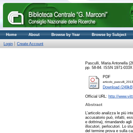
Home
About
Browse by Year
Browse by Subject
Login
Create Account
Pasculli, Maria Antonella
(2
pp. 58-84. ISSN 1971-033X
PDF
articolo_pasculli_201
Download (249kB
Official URL:
http://www.vitt
Abstract
L’articolo analizza le più in
accusatorio può, infatti, ess
e dottrina), rimandando agli 
illocutori, perlocutori. Lo st
del termine prova e sulla ca