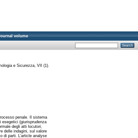
Journal volume
mologia e Sicurezza, VII (1).
 processo penale. Il sistema
di esegetici (giurisprudenza
male degli atti locutori,
re delle indagini, sul valore
 di parti. L’article analyse