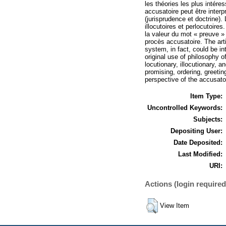
les théories les plus intére
accusatoire peut être inter
(jurisprudence et doctrine).
illocutoires et perlocutoires
la valeur du mot « preuve » 
procès accusatoire. The arti
system, in fact, could be in
original use of philosophy o
locutionary, illocutionary,
promising, ordering, greetin
perspective of the accusato
Item Type:
Uncontrolled Keywords:
Subjects:
Depositing User:
Date Deposited:
Last Modified:
URI:
Actions (login required
View Item