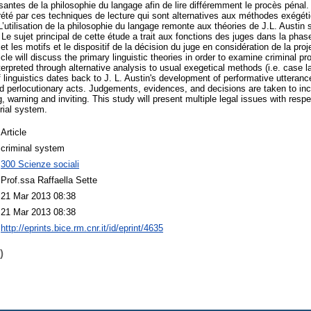
ssantes de la philosophie du langage afin de lire différemment le procès pénal.
prété par ces techniques de lecture qui sont alternatives aux méthodes exégét
 L’utilisation de la philosophie du langage remonte aux théories de J.L. Austin s
. Le sujet principal de cette étude a trait aux fonctions des juges dans la phas
et les motifs et le dispositif de la décision du juge en considération de la pro
cle will discuss the primary linguistic theories in order to examine criminal p
terpreted through alternative analysis to usual exegetical methods (i.e. case l
f linguistics dates back to J. L. Austin's development of performative utteranc
 and perlocutionary acts. Judgements, evidences, and decisions are taken to in
g, warning and inviting. This study will present multiple legal issues with respe
rial system.
Article
criminal system
300 Scienze sociali
Prof.ssa Raffaella Sette
21 Mar 2013 08:38
21 Mar 2013 08:38
http://eprints.bice.rm.cnr.it/id/eprint/4635
)