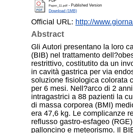
PDF
- Published Version
Paper_11.pdf
Download (1MB)
Official URL:
http://www.giorna
Abstract
Gli Autori presentano la loro ca
(BIB) nel trattamento dell?obes
restrittivo, costitutito da un in
in cavità gastrica per via endo
soluzione fisiologica colorata 
per 6 mesi. Nell?arco di 2 anni
intragastrici a 88 pazienti la c
di massa corporea (BMI) medi
era 47,6 kg. Le complicanze reg
reflusso gastro-esfageo (RGE), 
palloncino e meteorismo. Il BI