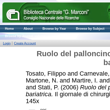
Home
About
Browse by Year
Browse by Subject
Browse by Journal volume
Login
Create Account
Ruolo del palloncino
b
Tosato, Filippo
and
Carnevale,
Martone, N.
and
Martire, I.
an
and
Stati, P.
(2006)
Ruolo del p
bariatrica.
Il giornale di chirur
145x