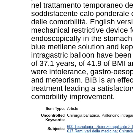
nel trattamento temporaneo de
soddisfacente calo ponderale 
delle comorbilità. English versi
mechanical restrictive device 
endoscopically in the stomach, 
blue metilene solution and kept
intragastric balloon have been
of 37.1 years, of 41.9 of BMI 
were intolerance, gastro-oesop
and meteorism. BIB is an effec
treatment leading a satisfactor
comorbility improvement.
Item Type:
Article
Uncontrolled
Chirurgia bariatrica, Palloncino intraga
Keywords:
600 Tecnologia - Scienze applicate > 6
Subjects:
617 Rami vari della medicina; Chirurgi