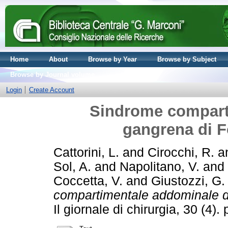
Home
About
Browse by Year
Browse by Subject
Browse by Journal volume
Login
Create Account
Sindrome compart
gangrena di F
Cattorini, L.
and
Cirocchi, R.
a
Sol, A.
and
Napolitano, V.
and
Coccetta, V.
and
Giustozzi, G.
compartimentale addominale da
Il giornale di chirurgia, 30 (4