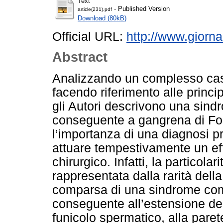
Text
- Published Version
article(231).pdf
Download (80kB)
Official URL:
http://www.giorna
Abstract
Analizzando un complesso caso 
facendo riferimento alle principa
gli Autori descrivono una sin
conseguente a gangrena di Fou
l’importanza di una diagnosi p
attuare tempestivamente un ef
chirurgico. Infatti, la particola
rappresentata dalla rarità dell
comparsa di una sindrome co
conseguente all’estensione dell
funicolo spermatico, alla parete