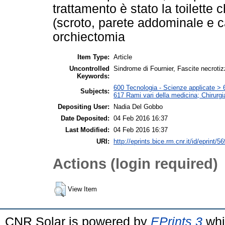
trattamento è stato la toilette 
(scroto, parete addominale e 
orchiectomia
Item Type:
Article
Uncontrolled
Sindrome di Fournier, Fascite necrot
Keywords:
600 Tecnologia - Scienze applicate > 6
Subjects:
617 Rami vari della medicina; Chirurgi
Depositing User:
Nadia Del Gobbo
Date Deposited:
04 Feb 2016 16:37
Last Modified:
04 Feb 2016 16:37
URI:
http://eprints.bice.rm.cnr.it/id/eprint/5
Actions (login required)
View Item
CNR Solar is powered by
EPrints 3
whi