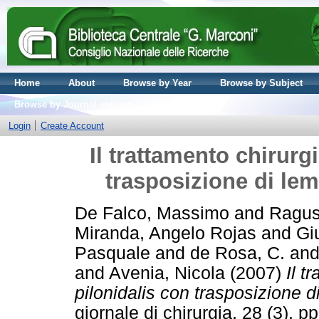
Home
About
Browse by Year
Browse by Subject
Browse by Journal volume
Login
Create Account
Il trattamento chirurg
trasposizione di l
De Falco, Massimo
and
Ragus
Miranda, Angelo Rojas
and
Gi
Pasquale
and
de Rosa, C.
an
and
Avenia, Nicola
(2007)
Il t
pilonidalis con trasposizione
giornale di chirurgia, 28 (3). 