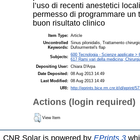
l’uso di recenti anestetici loc
permesso di programmare un t
buon risultato clinico
Item Type:
Article
Uncontrolled
Sinus pilonidalis, Trattamento chirurg
Keywords:
Dufourmentel's flap
600 Tecnologia - Scienze applicate > 6
Subjects:
617 Rami vari della medicina; Chirurgi
Depositing User:
Chiara D'Arpa
Date Deposited:
08 Aug 2013 14:49
Last Modified:
08 Aug 2013 14:49
URI:
http://eprints.bice.rm.cnr.it/id/eprint/5
Actions (login required)
View Item
CNR Solar is powered by
EPrints 3
whi