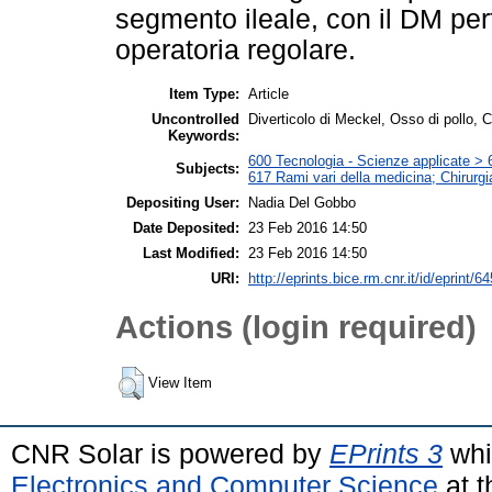
segmento ileale, con il DM per
operatoria regolare.
Item Type:
Article
Uncontrolled
Diverticolo di Meckel, Osso di pollo, C
Keywords:
600 Tecnologia - Scienze applicate > 6
Subjects:
617 Rami vari della medicina; Chirurgi
Depositing User:
Nadia Del Gobbo
Date Deposited:
23 Feb 2016 14:50
Last Modified:
23 Feb 2016 14:50
URI:
http://eprints.bice.rm.cnr.it/id/eprint/6
Actions (login required)
View Item
CNR Solar is powered by
EPrints 3
whi
Electronics and Computer Science
at t