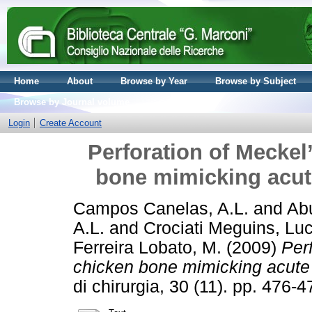
Home
About
Browse by Year
Browse by Subject
Browse by Journal volume
Login
Create Account
Perforation of Meckel
bone mimicking acute
Campos Canelas, A.L.
and
Ab
A.L.
and
Crociati Meguins, Lu
Ferreira Lobato, M.
(2009)
Per
chicken bone mimicking acute 
di chirurgia, 30 (11). pp. 476