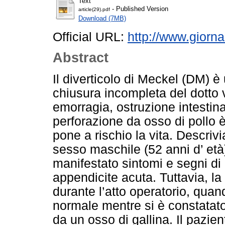
Text
- Published Version
article(29).pdf
Download (7MB)
Official URL:
http://www.giorna
Abstract
Il diverticolo di Meckel (DM) 
chiusura incompleta del dotto v
emorragia, ostruzione intestin
perforazione da osso di pollo 
pone a rischio la vita. Descriv
sesso maschile (52 anni d’ età)
manifestato sintomi e segni di
appendicite acuta. Tuttavia, la
durante l’atto operatorio, qua
normale mentre si è constatato
da un osso di gallina. Il pazie