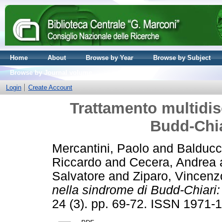
Home
About
Browse by Year
Browse by Subject
Browse by Journal volume
Login
Create Account
Trattamento multidis
Budd-Chia
Mercantini, Paolo
and
Balducc
Riccardo
and
Cecera, Andrea
Salvatore
and
Ziparo, Vincenz
nella sindrome di Budd-Chiari: 
24 (3). pp. 69-72. ISSN 1971-