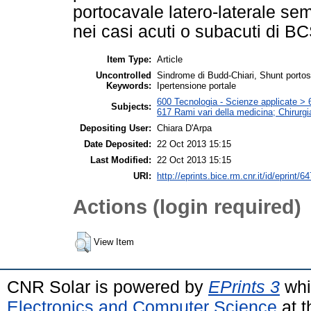
portocavale latero-laterale se
nei casi acuti o subacuti di B
Item Type:
Article
Uncontrolled
Sindrome di Budd-Chiari, Shunt portosi
Keywords:
Ipertensione portale
600 Tecnologia - Scienze applicate > 6
Subjects:
617 Rami vari della medicina; Chirurgi
Depositing User:
Chiara D'Arpa
Date Deposited:
22 Oct 2013 15:15
Last Modified:
22 Oct 2013 15:15
URI:
http://eprints.bice.rm.cnr.it/id/eprint/6
Actions (login required)
View Item
CNR Solar is powered by
EPrints 3
whi
Electronics and Computer Science
at t