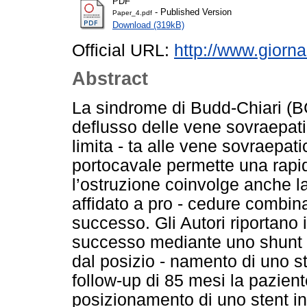
PDF
- Published Version
Paper_4.pdf
Download (319kB)
Official URL:
http://www.giorna
Abstract
La sindrome di Budd-Chiari (BC
deflusso delle vene sovraepatic
limita - ta alle vene sovraepat
portocavale permette una rapid
l’ostruzione coinvolge anche la
affidato a pro - cedure combina
successo. Gli Autori riportano 
successo mediante uno shunt p
dal posizio - namento di uno s
follow-up di 85 mesi la pazient
posizionamento di uno stent i