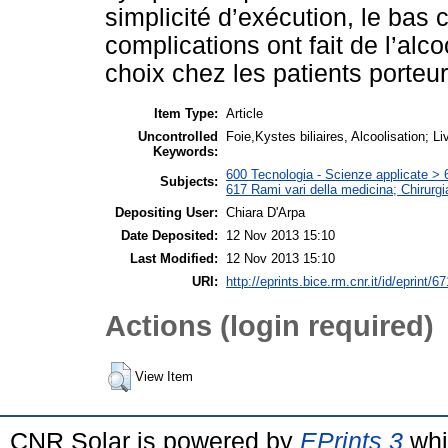
simplicité d’exécution, le bas 
complications ont fait de l’alc
choix chez les patients porteur
Item Type:
Article
Uncontrolled
Foie,Kystes biliaires, Alcoolisation; Li
Keywords:
600 Tecnologia - Scienze applicate > 6
Subjects:
617 Rami vari della medicina; Chirurgi
Depositing User:
Chiara D'Arpa
Date Deposited:
12 Nov 2013 15:10
Last Modified:
12 Nov 2013 15:10
URI:
http://eprints.bice.rm.cnr.it/id/eprint/6
Actions (login required)
View Item
CNR Solar is powered by
EPrints 3
whi