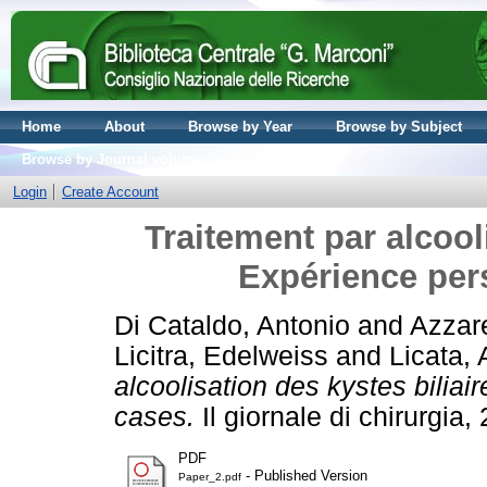
Home
About
Browse by Year
Browse by Subject
Browse by Journal volume
Login
Create Account
Traitement par alcooli
Expérience per
Di Cataldo, Antonio
and
Azzare
Licitra, Edelweiss
and
Licata, 
alcoolisation des kystes biliai
cases.
Il giornale di chirurgia
PDF
- Published Version
Paper_2.pdf