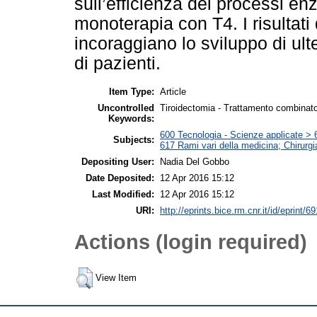
sull’efficienza dei processi enz
monoterapia con T4. I risultati
incoraggiano lo sviluppo di ul
di pazienti.
Item Type:
Article
Uncontrolled
Tiroidectomia - Trattamento combinato
Keywords:
600 Tecnologia - Scienze applicate > 6
Subjects:
617 Rami vari della medicina; Chirurgi
Depositing User:
Nadia Del Gobbo
Date Deposited:
12 Apr 2016 15:12
Last Modified:
12 Apr 2016 15:12
URI:
http://eprints.bice.rm.cnr.it/id/eprint/6
Actions (login required)
View Item