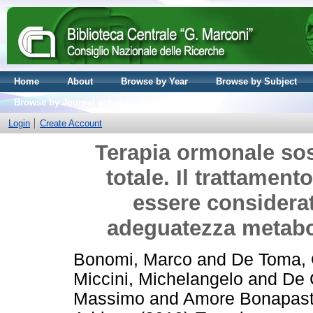
Home
About
Browse by Year
Browse by Subject
Browse by Journal volume
Login
Create Account
Terapia ormonale sos
totale. Il trattame
essere considerat
adeguatezza metabol
Bonomi, Marco
and
De Toma, 
Miccini, Michelangelo
and
De 
Massimo
and
Amore Bonapast