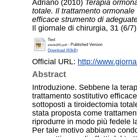
Adriano
(2010)
Terapia ormonal
totale. Il trattamento ormonal
efficace strumento di adeguate
Il giornale di chirurgia, 31 (6
Text
- Published Version
article(95).pdf
Download (83kB)
Official URL:
http://www.giornal
Abstract
Introduzione. Sebbene la terap
trattamento sostitutivo efficac
sottoposti a tiroidectomia tota
stata proposta come trattamento
riprodurre in modo più fedele la
Per tale motivo abbiamo condo