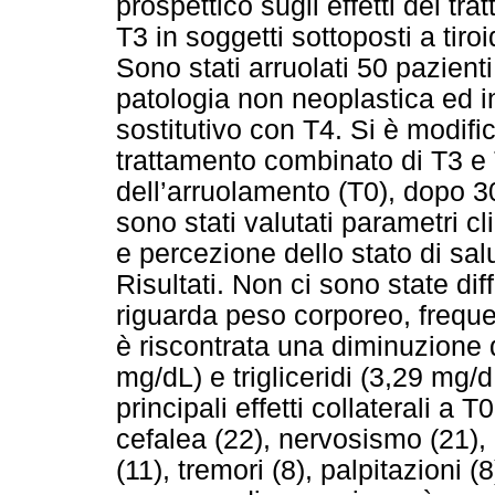
prospettico sugli effetti del tr
T3 in soggetti sottoposti a tiro
Sono stati arruolati 50 pazienti
patologia non neoplastica ed 
sostitutivo con T4. Si è modif
trattamento combinato di T3 e
dell’arruolamento (T0), dopo 30
sono stati valutati parametri cli
e percezione dello stato di sal
Risultati. Non ci sono state di
riguarda peso corporeo, freque
è riscontrata una diminuzione d
mg/dL) e trigliceridi (3,29 mg/d
principali effetti collaterali a 
cefalea (22), nervosismo (21), 
(11), tremori (8), palpitazioni 