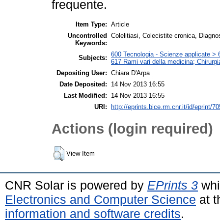
frequente.
Item Type:
Article
Uncontrolled
Colelitiasi, Colecistite cronica, Diagn
Keywords:
600 Tecnologia - Scienze applicate > 6
Subjects:
617 Rami vari della medicina; Chirurgi
Depositing User:
Chiara D'Arpa
Date Deposited:
14 Nov 2013 16:55
Last Modified:
14 Nov 2013 16:55
URI:
http://eprints.bice.rm.cnr.it/id/eprint/7
Actions (login required)
View Item
CNR Solar is powered by
EPrints 3
whi
Electronics and Computer Science
at t
information and software credits
.