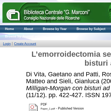
Home
About
Browse by Year
Browse by Subject
Browse by Journal volume
Login
Create Account
L’emorroidectomia s
bisturi
Di Vita, Gaetano
and
Patti, Ro
Matteo
and
Sieli, Gianluca
(20
Milligan-Morgan con bisturi ad 
(11/12). pp. 422-427. ISSN 19
PDF
- Published Version
Paper_1.pdf