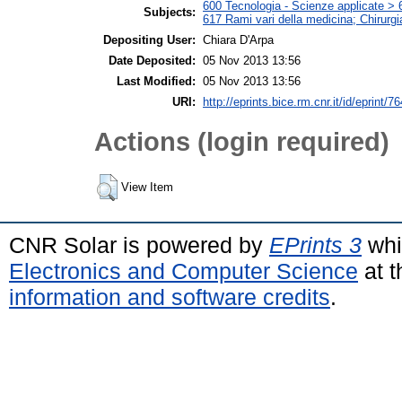
600 Tecnologia - Scienze applicate > 6
Subjects:
617 Rami vari della medicina; Chirurgi
Depositing User:
Chiara D'Arpa
Date Deposited:
05 Nov 2013 13:56
Last Modified:
05 Nov 2013 13:56
URI:
http://eprints.bice.rm.cnr.it/id/eprint/7
Actions (login required)
View Item
CNR Solar is powered by
EPrints 3
whi
Electronics and Computer Science
at t
information and software credits
.