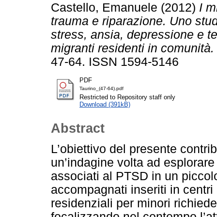
Castello, Emanuele
(2012)
I m
trauma e riparazione. Uno stud
stress, ansia, depressione e t
migranti residenti in comunità.
47-64. ISSN 1594-5146
PDF
Taurino_(47-64).pdf
Restricted to Repository staff only
Download (391kB)
Abstract
L’obiettivo del presente contribu
un’indagine volta ad esplorare 
associati al PTSD in un piccolo
accompagnati inseriti in centr
residenziali per minori richieden
focalizzando nel contempo l’at