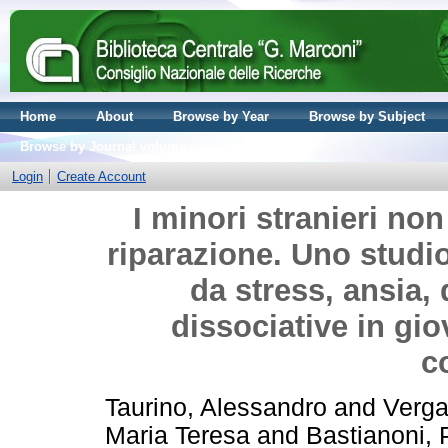
Home
About
Browse by Year
Browse by Subject
Browse by Journal volume
Login
Create Account
I minori stranieri no
riparazione. Uno studi
da stress, ansia,
dissociative in gio
c
Taurino, Alessandro
and
Verga
Maria Teresa
and
Bastianoni, 