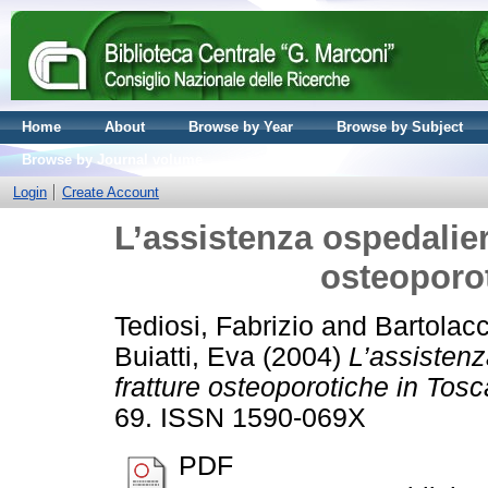
Home
About
Browse by Year
Browse by Subject
Browse by Journal volume
Login
Create Account
L’assistenza ospedaliera
osteoporo
Tediosi, Fabrizio
and
Bartolac
Buiatti, Eva
(2004)
L’assistenza
fratture osteoporotiche in Tos
69. ISSN 1590-069X
PDF