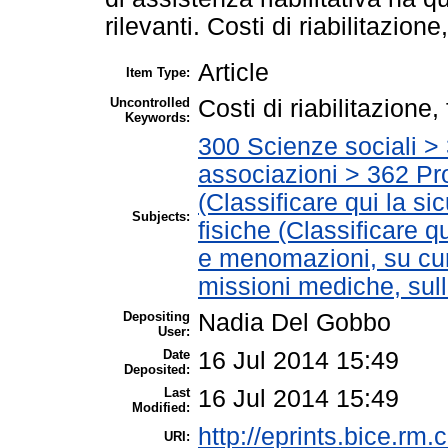
rilevanti. Costi di riabilitazion
Article
Item Type:
Uncontrolled
Costi di riabilitazione
Keywords:
300 Scienze sociali > 
associazioni > 362 Pro
(Classificare qui la si
Subjects:
fisiche (Classificare qu
e menomazioni, su cura
missioni mediche, sull
Depositing
Nadia Del Gobbo
User:
Date
16 Jul 2014 15:49
Deposited:
Last
16 Jul 2014 15:49
Modified:
http://eprints.bice.rm.c
URI: