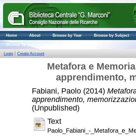
Home
About
Browse by Year
Browse by Subject
Browse by Journal volume
Login
Create Account
Metafora e Memoria 
apprendimento, m
Fabiani, Paolo
(2014)
Metafora
apprendimento, memorizzazion
(Unpublished)
Text
Paolo_Fabiani_-_Metafora_e_Me