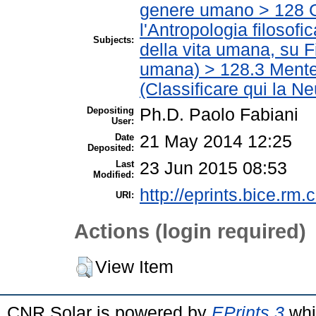
genere umano > 128 G
l'Antropologia filosofi
Subjects:
della vita umana, su Fi
umana) > 128.3 Mente 
(Classificare qui la Ne
Depositing
Ph.D. Paolo Fabiani
User:
Date
21 May 2014 12:25
Deposited:
Last
23 Jun 2015 08:53
Modified:
http://eprints.bice.rm.c
URI:
Actions (login required)
View Item
CNR Solar is powered by
EPrints 3
whi