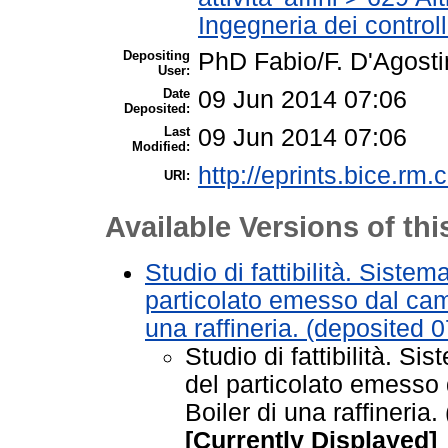
Ingegneria dei controll
Depositing
PhD Fabio/F. D'Agost
User:
Date
09 Jun 2014 07:06
Deposited:
Last
09 Jun 2014 07:06
Modified:
http://eprints.bice.rm.c
URI:
Available Versions of thi
Studio di fattibilità. Siste
particolato emesso dal cam
una raffineria. (deposited
Studio di fattibilità. Si
del particolato emesso
Boiler di una raffineria
[Currently Displayed]