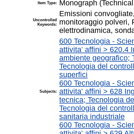
Monograph (Technical
Item Type:
Emissioni convogliate,
Uncontrolled
monitoraggio polveri
Keywords:
elettrodinamica, sonda
600 Tecnologia - Scie
attivita' affini > 620.4 
ambiente geografico; Te
Tecnologia del control
superfici
600 Tecnologia - Scie
attivita' affini > 628 I
Subjects:
tecnica; Tecnologia de
Tecnologia del control
sanitaria industriale
600 Tecnologia - Scie
attivita' affini > 629 A