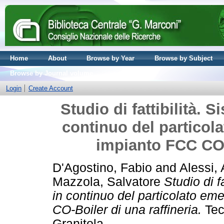
Home
About
Browse by Year
Browse by Subject
Browse by Journal volume
Login
Create Account
Studio di fattibilità. 
continuo del particol
impianto FCC CO-B
D'Agostino, Fabio
and
Alessi,
Mazzola, Salvatore
Studio di f
in continuo del particolato e
CO-Boiler di una raffineria.
Tec
Granitola.