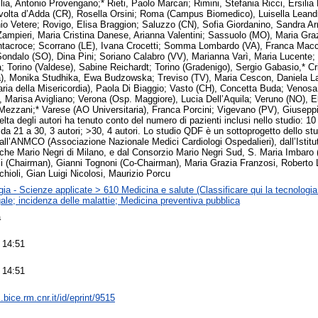
ilia, Antonio Provengano;* Rieti, Paolo Marcari; Rimini, Stefania Ricci, Ersili
ivolta d’Adda (CR), Rosella Orsini; Roma (Campus Biomedico), Luisella Leand
io Vetere; Rovigo, Elisa Braggion; Saluzzo (CN), Sofia Giordanino, Sandra 
Zampieri, Maria Cristina Danese, Arianna Valentini; Sassuolo (MO), Maria Graz
ntacroce; Scorrano (LE), Ivana Crocetti; Somma Lombardo (VA), Franca Macc
ondalo (SO), Dina Pini; Soriano Calabro (VV), Marianna Varì, Maria Lucente;
 Torino (Valdese), Sabine Reichardt; Torino (Gradenigo), Sergio Gabasio,* Cr
a), Monika Studhika, Ewa Budzowska; Treviso (TV), Maria Cescon, Daniela La
ria della Misericordia), Paola Di Biaggio; Vasto (CH), Concetta Buda; Venosa
 Marisa Avigliano; Verona (Osp. Maggiore), Lucia Dell’Aquila; Veruno (NO), 
ezzani;* Varese (AO Universitaria), Franca Porcini; Vigevano (PV), Giuseppin
celta degli autori ha tenuto conto del numero di pazienti inclusi nello studio: 10
; da 21 a 30, 3 autori; >30, 4 autori. Lo studio QDF è un sottoprogetto dello 
all’ANMCO (Associazione Nazionale Medici Cardiologi Ospedalieri), dall’Istitu
he Mario Negri di Milano, e dal Consorzio Mario Negri Sud, S. Maria Imbaro
i (Chairman), Gianni Tognoni (Co-Chairman), Maria Grazia Franzosi, Roberto L
hioli, Gian Luigi Nicolosi, Maurizio Porcu
ia - Scienze applicate > 610 Medicina e salute (Classificare qui la tecnologia
ale; incidenza delle malattie; Medicina preventiva pubblica
a
 14:51
 14:51
s.bice.rm.cnr.it/id/eprint/9515