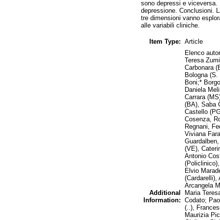
sono depressi e viceversa. 
depressione. Conclusioni. L
tre dimensioni vanno esplor
alle variabili cliniche.
Item Type:
Article
Elenco autor
Teresa Zumin
Carbonara (B
Bologna (S. 
Boni;* Borg
Daniela Meli
Carrara (MS)
(BA), Saba C
Castello (PG
Cosenza, Ro
Regnani, Fed
Viviana Fara
Guardalben, 
(VE), Cateri
Antonio Cost
(Policlinico
Elvio Marade
(Cardarelli)
Arcangela Ma
Additional
Maria Teres
Information:
Codato; Pao
(..), France
Maurizia Pic