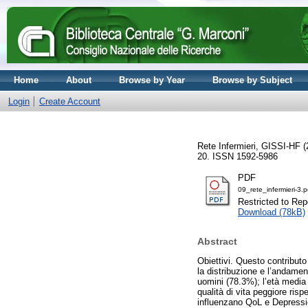
Home
About
Browse by Year
Browse by Subject
Login
Create Account
Rete Infermieri, GISSI-HF
(
20. ISSN 1592-5986
PDF
09_rete_infermieri-3.p
Restricted to Repo
Download (78kB)
Abstract
Obiettivi. Questo contributo
la distribuzione e l’andamen
uomini (78.3%); l’età media
qualità di vita peggiore ris
influenzano QoL e Depressio