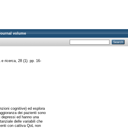
Journal volume
e ricerca, 28 (1). pp. 16-
nzioni cognitive) ed esplora
maggioranza dei pazienti sono
iù depressi ed hanno una
anziale delle variabili che
ienti con cattiva QoL non