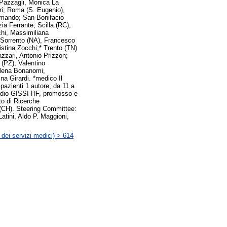
a Pazzagli, Monica La
ri; Roma (S. Eugenio),
Armando; San Bonifacio
ia Ferrante; Scilla (RC),
hi, Massimiliana
 Sorrento (NA), Francesco
istina Zocchi;* Trento (TN)
zzari, Antonio Prizzon;
 (PZ), Valentino
Elena Bonanomi,
a Girardi. *medico Il
 pazienti 1 autore; da 11 a
studio GISSI-HF, promosso e
to di Ricerche
 (CH). Steering Committee:
atini, Aldo P. Maggioni,
 dei servizi medici) > 614