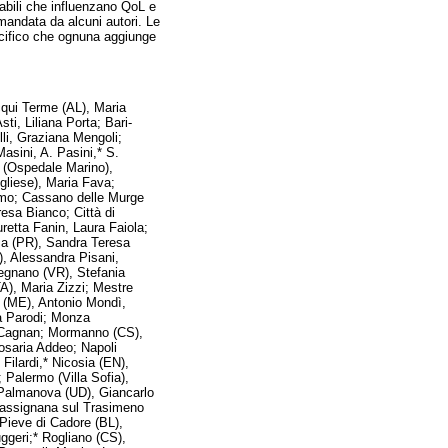
iabili che influenzano QoL e
mandata da alcuni autori. Le
ecifico che ognuna aggiunge
cqui Terme (AL), Maria
ti, Liliana Porta; Bari-
lli, Graziana Mengoli;
sini, A. Pasini,* S.
 (Ospedale Marino),
gliese), Maria Fava;
uomo; Cassano delle Murge
esa Bianco; Città di
uretta Fanin, Laura Faiola;
za (PR), Sandra Teresa
, Alessandra Pisani,
Legnano (VR), Stefania
A), Maria Zizzi; Mestre
o (ME), Antonio Mondì,
ra Parodi; Monza
la Cagnan; Mormanno (CS),
osaria Addeo; Napoli
Filardi,* Nicosia (EN),
Palermo (Villa Sofia),
 Palmanova (UD), Giancarlo
Passignana sul Trasimeno
 Pieve di Cadore (BL),
ggeri;* Rogliano (CS),