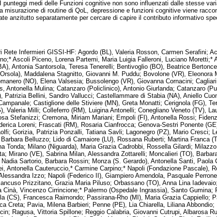
I punteggi medi delle Funzioni cognitive non sono influenzati dalle stesse var
a misurazione di routine di QoL, depressione e funzioni cognitive viene racco
ate anzitutto separatamente per cercare di capire il contributo informativo sp
i Rete Infermieri GISSI-HF: Agordo (BL), Valeria Rosson, Carmen Serafini; A
o;* Ascoli Piceno, Lorena Partemi, Maria Luigia Falleroni, Luciano Moretti;* As
A), Antonia Santorsola, Teresa Tenerelli; Bentivoglio (BO), Beatrice Bertonce
Orsola), Maddalena Stagnitto, Giovanni M. Puddu; Bovolone (VR), Eleonora Ma
omanero (NO), Elena Valsesia; Bussolengo (VR), Giovanna Cornacini; Cagliari
s, Antonella Mulina; Catanzaro (Policlinico), Antonio Giurlanda; Catanzaro (Pu
, Patrizia Bellini, Sandro Vallucci; Castellammare di Stabia (NA), Aniello C
ampanale; Castiglione delle Stiviere (MN), Greta Monatti; Cerignola (FG), Ter
), Valeria Milli; Colleferro (RM), Luigina Antonelli; Conegliano Veneto (TV), La
sa Stefanizzi; Cremona, Miriam Mariani; Empoli (FI), Antonella Rossi; Fiden
erica Loreni; Frascati (RM), Rosaria Cianfrocca; Genova-Sestri Ponente (GE)
olfi; Gorizia, Patrizia Ponzalli, Tatiana Savli; Lagonegro (PZ), Mario Cresci; 
Barbara Belluzzo; Lido di Camaiore (LU), Rossana Ruberti; Martina Franca (T
na Tonda; Milano (Niguarda), Maria Grazia Cadrobbi, Rossella Gilardi; Milazz
a; Mirano (VE), Sabrina Milan, Alessandra Zottarelli; Moncalieri (TO), Barba
), Nadia Sartorio, Barbara Rossin; Monza (S. Gerardo), Antonella Santi, Pao
i, Antonella Cauteruccio,* Carmine Carpino;* Napoli (Fondazione Pascale), R
, Alessandra Izzo; Napoli (Federico II), Giampiero Amendola, Pasquale Perrone 
ncuso Prizzitano, Grazia Maria Piluso; Orbassano (TO), Anna Lina Iadevaio; 
a Cinà, Vincenzo Cirrincione;* Palermo (Ospedale Ingrassia), Santo Gumina;
la (CS), Francesca Raimondo; Passirana-Rho (MI), Maria Grazia Cappiello; 
sca Creta; Pavia, Milena Barbieri; Penne (PE), Lia Chiarella, Liliana Abbondio;
cin; Ragusa, Vittoria Spillone; Reggio Calabria, Giovanni Cutrupi, Albarosa Ru