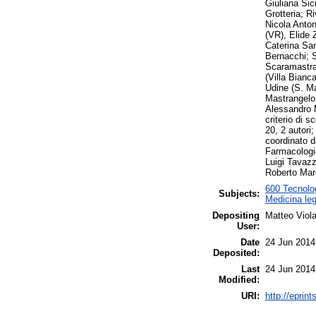
Giuliana Sic
Grotteria; R
Nicola Anton
(VR), Elide 
Caterina Sa
Bernacchi; S
Scaramastra;
(Villa Bianc
Udine (S. Ma
Mastrangelo,
Alessandro M
criterio di s
20, 2 autori
coordinato d
Farmacologic
Luigi Tavazz
Roberto Marc
600 Tecnolog
Subjects:
Medicina leg
Depositing
Matteo Viol
User:
Date
24 Jun 2014
Deposited:
Last
24 Jun 2014
Modified:
URI:
http://eprint