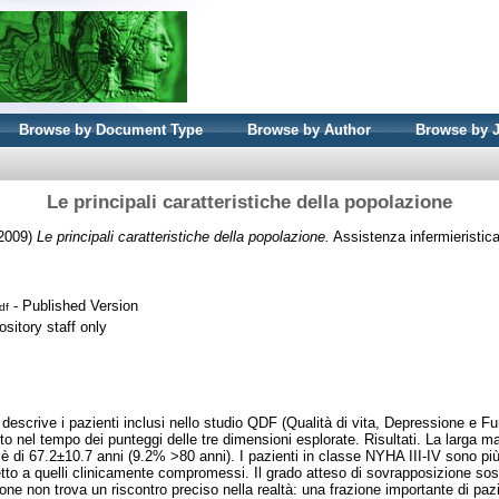
Browse by Document Type
Browse by Author
Browse by 
Le principali caratteristiche della popolazione
2009)
Le principali caratteristiche della popolazione.
Assistenza infermieristica 
- Published Version
df
sitory staff only
 descrive i pazienti inclusi nello studio QDF (Qualità di vita, Depressione e Fu
to nel tempo dei punteggi delle tre dimensioni esplorate. Risultati. La larga 
 è di 67.2±10.7 anni (9.2% >80 anni). I pazienti in classe NYHA III-IV sono p
petto a quelli clinicamente compromessi. Il grado atteso di sovrapposizione sost
ne non trova un riscontro preciso nella realtà: una frazione importante di paz