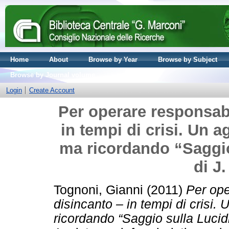
Home
About
Browse by Year
Browse by Subject
Browse by Journal volume
Login
Create Account
Per operare responsab
in tempi di crisi. Un 
ma ricordando “Saggio 
di J
Tognoni, Gianni
(2011)
Per ope
disincanto – in tempi di crisi
ricordando “Saggio sulla Lucidi