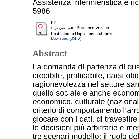
Assistenza infermieristica e ri
5986
PDF
- Published Version
06_tognoni.pdf
Restricted to Repository staff only
Download (85kB)
Abstract
La domanda di partenza di que
credibile, praticabile, darsi obi
ragionevolezza nel settore sani
quello sociale e anche economi
economico, culturale (naziona
criterio di comportamento l’ar
giocare con i dati, di travestire
le decisioni più arbitrarie e men
tre scenari modello: il ruolo de