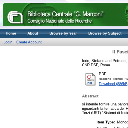
Home
About
Browse by Year
Browse by Subject
Login
Create Account
Il Fasc
Iorio, Stefano
and
Petrucci,
CNR DSP, Roma.
PDF
Rapporto_Tecnico_FS
Download (886kB
Abstract
si intende fornire una panor
riguardanti la tematica del F
Terzi (URT) "Sistemi di Ind
Item Type:
Monogr