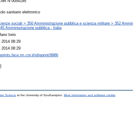
 CNR N°0054195
olo sanitario elettronico
ienze sociali > 350 Amministrazione pubblica e scienza militare > 352 Ammin
45 Amministrazione pubblica - Italia
fano Iorio
 2014 08:29
 2014 08:29
eprints.bice.rm.cnr.it/id/eprint/9986
)
uter Science
at the University of Southampton.
More information and software credits
.