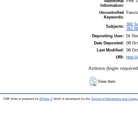
Additional
Prot.
Information:
Uncontrolled
Fascic
Keywords:
300 Sc
Subjects:
352.09
Depositing User:
Dr Ste
Date Deposited:
08 Oct
Last Modified:
08 Oct
URI:
http://
Actions (login required
View Item
CNR Solar is powered by
EPrints 3
which is developed by the
School of Electronics and Comp