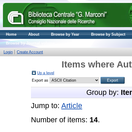
Home
About
Browse by Year
Browse by Subject
Browse by Journal volume
Login
Create Account
Items where Aut
Up a level
Export as
Group by:
Ite
Jump to:
Article
Number of items:
14
.