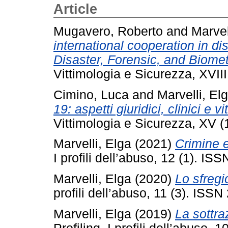
Article
Mugavero, Roberto
and
Marvel
international cooperation in di
Disaster, Forensic, and Biomet
Vittimologia e Sicurezza, XVI
Cimino, Luca
and
Marvelli, El
19: aspetti giuridici, clinici e vi
Vittimologia e Sicurezza, XV 
Marvelli, Elga
(2021)
Crimine e
I profili dell’abuso, 12 (1). I
Marvelli, Elga
(2020)
Lo sfregi
profili dell’abuso, 11 (3). ISS
Marvelli, Elga
(2019)
La sottra