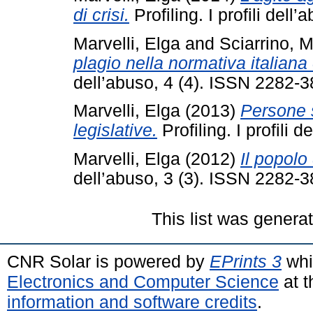
di crisi.
Profiling. I profili del
Marvelli, Elga
and
Sciarrino, M
plagio nella normativa italian
dell’abuso, 4 (4). ISSN 2282-
Marvelli, Elga
(2013)
Persone 
legislative.
Profiling. I profili
Marvelli, Elga
(2012)
Il popolo
dell’abuso, 3 (3). ISSN 2282-
This list was gener
CNR Solar is powered by
EPrints 3
whi
Electronics and Computer Science
at t
information and software credits
.