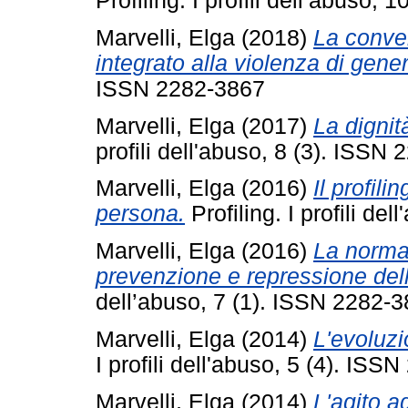
Profiling. I profili dell’abuso,
Marvelli, Elga
(2018)
La conven
integrato alla violenza di gene
ISSN 2282-3867
Marvelli, Elga
(2017)
La dignit
profili dell'abuso, 8 (3). ISSN
Marvelli, Elga
(2016)
Il profil
persona.
Profiling. I profili de
Marvelli, Elga
(2016)
La norma
prevenzione e repressione dell
dell’abuso, 7 (1). ISSN 2282-
Marvelli, Elga
(2014)
L'evoluzi
I profili dell'abuso, 5 (4). IS
Marvelli, Elga
(2014)
L'agito a