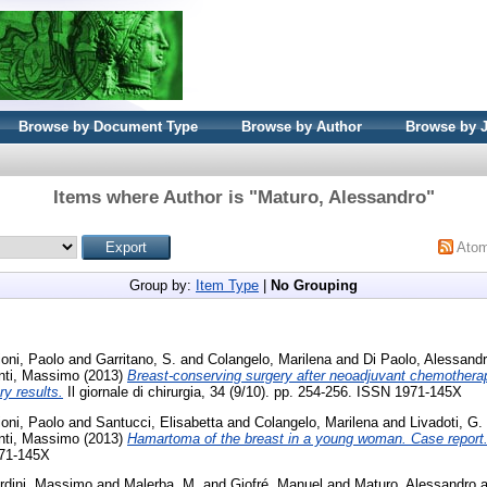
Browse by Document Type
Browse by Author
Browse by 
Items where Author is "
Maturo, Alessandro
"
Ato
Group by:
Item Type
|
No Grouping
ioni, Paolo
and
Garritano, S.
and
Colangelo, Marilena
and
Di Paolo, Alessand
ti, Massimo
(2013)
Breast-conserving surgery after neoadjuvant chemotherapy
y results.
Il giornale di chirurgia, 34 (9/10). pp. 254-256. ISSN 1971-145X
ioni, Paolo
and
Santucci, Elisabetta
and
Colangelo, Marilena
and
Livadoti, G.
ti, Massimo
(2013)
Hamartoma of the breast in a young woman. Case report
971-145X
rdini, Massimo
and
Malerba, M.
and
Giofré, Manuel
and
Maturo, Alessandro
a