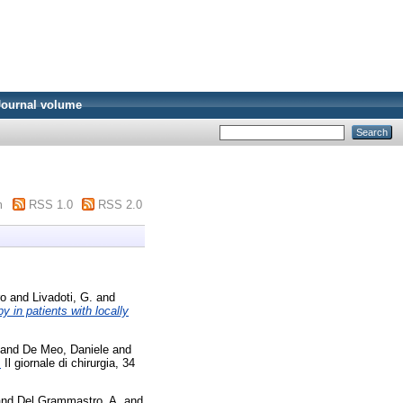
Journal volume
m
RSS 1.0
RSS 2.0
ro
and
Livadoti, G.
and
 in patients with locally
and
De Meo, Daniele
and
.
Il giornale di chirurgia, 34
nd
Del Grammastro, A.
and