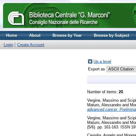
Home
About
Browse by Year
Browse by Subject
Login
Create Account
Up a level
Export as
Number of items:
20
.
Vergine, Massimo
and
Scip
Maturo, Alessandro
and
Mon
advanced cancer. Preliminar
Vergine, Massimo
and
Scip
Maturo, Alessandro
and
Mon
(5/6). pp. 161-163. ISSN 1
Caviglia, Angelo
and
Monga