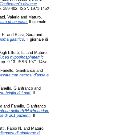
f Castleman’s disease
. pp. 399-402. ISSN 1971-145X
azi, Valerio
and
Maturo,
osito di un caso.
Il giornale
, E.
and
Blasi, Sara
and
ipoma gastrico.
Il giornale di
egli Effetti, E.
and
Maturo,
duced hypophosphatemic
2). pp. 9-13. ISSN 1971-145x
d
Fanello, Gianfranco
and
rozzata con necrosi d’ansa e
anello, Gianfranco
and
su briglia di Ladd.
Il
ro
and
Fanello, Gianfranco
ratoria nella PPH (Procedure
e di 261 pazienti.
Il
tti, Fabio N.
and
Maturo,
diagnosi di sindrome di