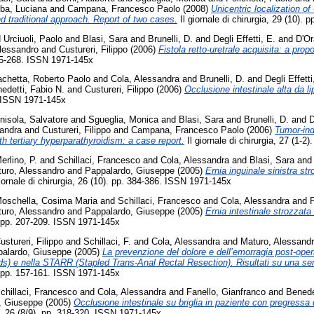
ba, Luciana
and
Campana, Francesco Paolo
(2008)
Unicentric localization o
d traditional approach. Report of two cases.
Il giornale di chirurgia, 29 (10)
d
Urciuoli, Paolo
and
Blasi, Sara
and
Brunelli, D.
and
Degli Effetti, E.
and
D'Or
Alessandro
and
Custureri, Filippo
(2006)
Fistola retto-uretrale acquisita: a prop
 265-268. ISSN 1971-145x
achetta, Roberto Paolo
and
Cola, Alessandra
and
Brunelli, D.
and
Degli Effetti
edetti, Fabio N.
and
Custureri, Filippo
(2006)
Occlusione intestinale alta da l
2. ISSN 1971-145x
nisola, Salvatore
and
Sgueglia, Monica
and
Blasi, Sara
and
Brunelli, D.
and
D
sandra
and
Custureri, Filippo
and
Campana, Francesco Paolo
(2006)
Tumor-in
h tertiary hyperparathyroidism: a case report.
Il giornale di chirurgia, 27 (1-
erlino, P.
and
Schillaci, Francesco
and
Cola, Alessandra
and
Blasi, Sara
an
uro, Alessandro
and
Pappalardo, Giuseppe
(2005)
Ernia inguinale sinistra st
iornale di chirurgia, 26 (10). pp. 384-386. ISSN 1971-145x
oschella, Cosima Maria
and
Schillaci, Francesco
and
Cola, Alessandra
and
F
uro, Alessandro
and
Pappalardo, Giuseppe
(2005)
Ernia intestinale strozzata 
). pp. 207-209. ISSN 1971-145x
ustureri, Filippo
and
Schillaci, F.
and
Cola, Alessandra
and
Maturo, Alessand
alardo, Giuseppe
(2005)
La prevenzione del dolore e dell’emorragia post-ope
s) e nella STARR (Stapled Trans-Anal Rectal Resection). Risultati su una seri
). pp. 157-161. ISSN 1971-145x
chillaci, Francesco
and
Cola, Alessandra
and
Fanello, Gianfranco
and
Benede
, Giuseppe
(2005)
Occlusione intestinale su briglia in paziente con pregressa 
ia, 26 (8/9). pp. 318-320. ISSN 1971-145x