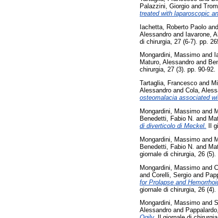
Palazzini, Giorgio
and
Trom
treated with laparoscopic an
Iachetta, Roberto Paolo
an
Alessandro
and
Iavarone, 
di chirurgia, 27 (6-7). pp.
Mongardini, Massimo
and
I
Maturo, Alessandro
and
Ben
chirurgia, 27 (3). pp. 90-9
Tartaglia, Francesco
and
Mi
Alessandro
and
Cola, Ales
osteomalacia associated wit
Mongardini, Massimo
and
M
Benedetti, Fabio N.
and
Mat
di diverticolo di Meckel.
Il g
Mongardini, Massimo
and
M
Benedetti, Fabio N.
and
Mat
giornale di chirurgia, 26 (5
Mongardini, Massimo
and
C
and
Corelli, Sergio
and
Papp
for Prolapse and Hemorrhoid
giornale di chirurgia, 26 (4
Mongardini, Massimo
and
S
Alessandro
and
Pappalardo
Ogilv.
Il giornale di chirurg