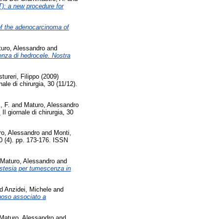
): a new procedure for
of the adenocarcinoma of
uro, Alessandro
and
enza di hedrocele. Nostra
tureri, Filippo
(2009)
nale di chirurgia, 30 (11/12).
, F.
and
Maturo, Alessandro
.
Il giornale di chirurgia, 30
ro, Alessandro
and
Monti,
 30 (4). pp. 173-176. ISSN
Maturo, Alessandro
and
nestesia per tumescenza in
d
Anzidei, Michele
and
noso associato a
Maturo, Alessandro
and