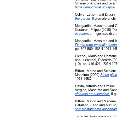
Straniero, Andrea
and
Scarn
large hemorroidal prolapse.
Celiku, Etmont
and
Dracini
the cardia.
Il giornale di ch
Mongardini, Massimo
and
C
Custureri, Filippo
(2010)
Tra
esperienza.
Il giornale di c
Mongardini, Massimo
and
I
Fistola retto-vaginale bassa 
pp. 507-509. ISSN 1971-14
Cicconi, Mario
and
Romanell
and
Lucantoni, Riccardo
(2
(10). pp. 416-421. ISSN 19
Biffoni, Marco
and
Scipioni,
Massimo
(2009)
Sinus pilon
1971-145X
Pasta, Vittorio
and
Urciuoli
Vergine, Massimo
and
Sant
chirurgia ambulatoriale.
Il g
Biffoni, Marco
and
Macrina,
Catalano, Carlo
and
Maturo
somatostatinoma duodenale
Tartaglia, Francesco
and
Bl