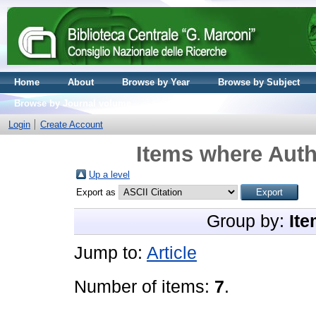
Home
About
Browse by Year
Browse by Subject
Browse by Journal volume
Login
Create Account
Items where Auth
Up a level
Export as
Group by:
Ite
Jump to:
Article
Number of items:
7
.