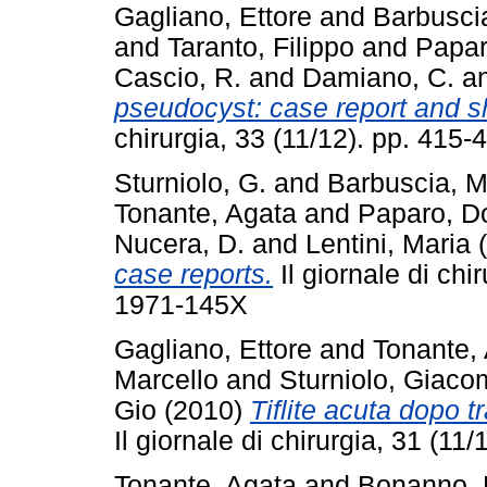
Gagliano, Ettore
and
Barbuscia
and
Taranto, Filippo
and
Papar
Cascio, R.
and
Damiano, C.
a
pseudocyst: case report and sho
chirurgia, 33 (11/12). pp. 41
Sturniolo, G.
and
Barbuscia, M
Tonante, Agata
and
Paparo, D
Nucera, D.
and
Lentini, Maria
(
case reports.
Il giornale di chi
1971-145X
Gagliano, Ettore
and
Tonante,
Marcello
and
Sturniolo, Giac
Gio
(2010)
Tiflite acuta dopo 
Il giornale di chirurgia, 31 (1
Tonante, Agata
and
Bonanno, 