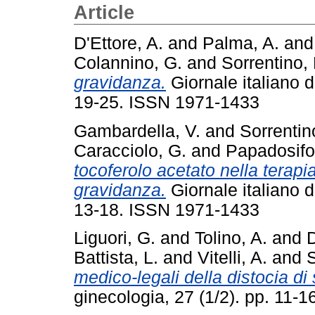
Article
D'Ettore, A.
and
Palma, A.
an
Colannino, G.
and
Sorrentino, 
gravidanza.
Giornale italiano di
19-25. ISSN 1971-1433
Gambardella, V.
and
Sorrentin
Caracciolo, G.
and
Papadosifo
tocoferolo acetato nella terapia
gravidanza.
Giornale italiano di
13-18. ISSN 1971-1433
Liguori, G.
and
Tolino, A.
and
D
Battista, L.
and
Vitelli, A.
and
S
medico-legali della distocia di 
ginecologia, 27 (1/2). pp. 11-