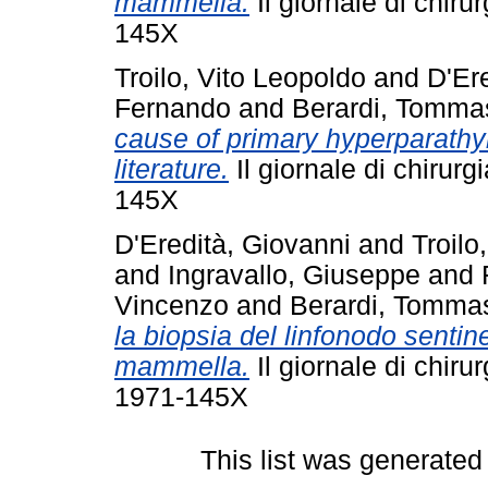
mammella.
Il giornale di chiru
145X
Troilo, Vito Leopoldo
and
D'Er
Fernando
and
Berardi, Tomma
cause of primary hyperparathy
literature.
Il giornale di chirur
145X
D'Eredità, Giovanni
and
Troilo
and
Ingravallo, Giuseppe
and
Vincenzo
and
Berardi, Tomma
la biopsia del linfonodo sentine
mammella.
Il giornale di chiru
1971-145X
This list was generate