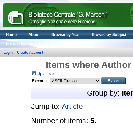
Home
About
Browse by Year
Browse by Subject
Browse by Journal volume
Login
Create Account
Items where Author 
Up a level
Export as
Group by:
Ite
Jump to:
Article
Number of items:
5
.