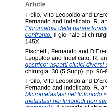
Article
Troilo, Vito Leopoldo
and
D'Er
Fernando
and
Indelicato, R.
a
Fibromatosi della parete torac
confronto.
Il giornale di chirur
145X
Fischetti, Fernando
and
D'Ered
Leopoldo
and
Indelicato, R.
a
gastrico: aspetti clinici diversi
chirurgia, 30 (5 Supp). pp. 9
Troilo, Vito Leopoldo
and
D'Er
Fernando
and
Indelicato, R.
a
Micrometastasi nel linfonodo sen
metastasi nei linfonodi non se