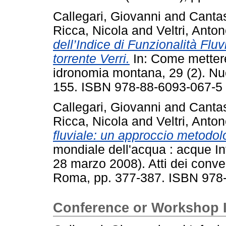
Callegari, Giovanni
and
Canta
Ricca, Nicola
and
Veltri, Anton
dell’Indice di Funzionalità Fluv
torrente Verri.
In: Come mettere 
idronomia montana, 29 (2). Nuo
155. ISBN 978-88-6093-067-5
Callegari, Giovanni
and
Canta
Ricca, Nicola
and
Veltri, Anton
fluviale: un approccio metodol
mondiale dell'acqua : acque In
28 marzo 2008). Atti dei conveg
Roma, pp. 377-387. ISBN 978
Conference or Workshop 