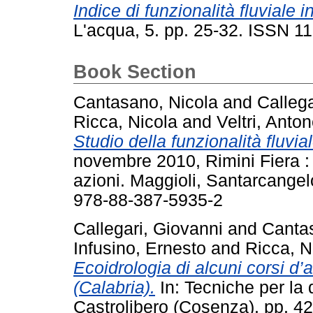
Indice di funzionalità fluviale i
L'acqua, 5. pp. 25-32. ISSN 1
Book Section
Cantasano, Nicola
and
Callega
Ricca, Nicola
and
Veltri, Anton
Studio della funzionalità fluvia
novembre 2010, Rimini Fiera :
azioni. Maggioli, Santarcange
978-88-387-5935-2
Callegari, Giovanni
and
Canta
Infusino, Ernesto
and
Ricca, N
Ecoidrologia di alcuni corsi d
(Calabria).
In: Tecniche per la 
Castrolibero (Cosenza), pp. 