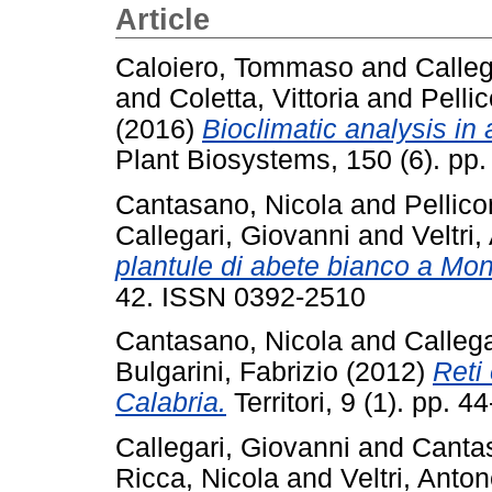
Article
Caloiero, Tommaso
and
Calleg
and
Coletta, Vittoria
and
Pelli
(2016)
Bioclimatic analysis in 
Plant Biosystems, 150 (6). p
Cantasano, Nicola
and
Pellic
Callegari, Giovanni
and
Veltri,
plantule di abete bianco a Mo
42. ISSN 0392-2510
Cantasano, Nicola
and
Callega
Bulgarini, Fabrizio
(2012)
Reti 
Calabria.
Territori, 9 (1). pp.
Callegari, Giovanni
and
Canta
Ricca, Nicola
and
Veltri, Anton