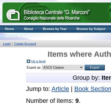
Home
About
Browse by Year
Browse by Subject
Browse by Journal volume
Login
Create Account
Items where Auth
Up a level
Export as
Group by:
Ite
Jump to:
Article
|
Book Sectio
Number of items:
9
.