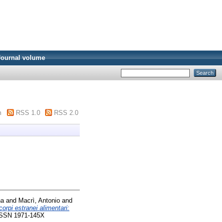
Journal volume
m
RSS 1.0
RSS 2.0
na
and
Macrì, Antonio
and
orpi estranei alimentari:
. ISSN 1971-145X