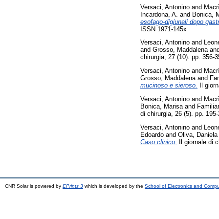
Versaci, Antonino
and
Macrì
Incardona, A.
and
Bonica, 
esofago-digiunali dopo gast
ISSN 1971-145x
Versaci, Antonino
and
Leone
and
Grosso, Maddalena
an
chirurgia, 27 (10). pp. 356
Versaci, Antonino
and
Macrì
Grosso, Maddalena
and
Fam
mucinoso e sieroso.
Il gior
Versaci, Antonino
and
Macrì
Bonica, Marisa
and
Familiar
di chirurgia, 26 (5). pp. 1
Versaci, Antonino
and
Leone
Edoardo
and
Oliva, Daniela
Caso clinico.
Il giornale di 
CNR Solar is powered by
EPrints 3
which is developed by the
School of Electronics and Comp