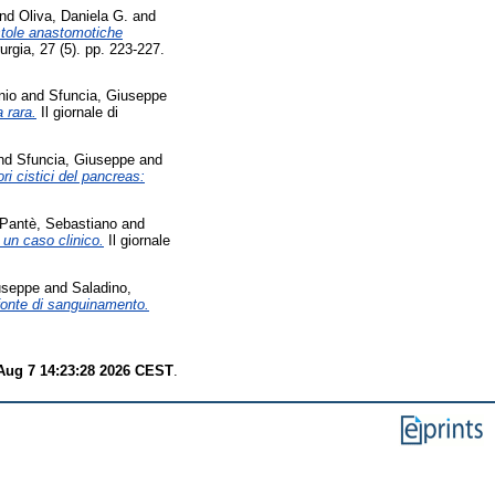
nd
Oliva, Daniela G.
and
istole anastomotiche
rurgia, 27 (5). pp. 223-227.
nio
and
Sfuncia, Giuseppe
 rara.
Il giornale di
nd
Sfuncia, Giuseppe
and
ri cistici del pancreas:
Pantè, Sebastiano
and
i un caso clinico.
Il giornale
useppe
and
Saladino,
fonte di sanguinamento.
 Aug 7 14:23:28 2026 CEST
.