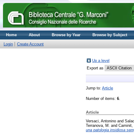
Home
About
Browse by Year
Browse by Subject
Login
Create Account
Up a level
Export as
Jump to:
Article
Number of items:
6
.
Article
Versaci, Antonino
and
Sala
Terranova, M.
and
Caminit,
una patologia insidiosa sem