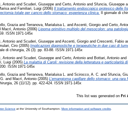
, Antonio
and
Scuderi, Giuseppe
and
Certo, Antonio
and
Sfuncia, Giuseppe
a
Marisa
and
Familiari, Luigi
(2006)
Il trattamento endoscopico protesico delle f
rectomia totale per cancro dello stomaco: esperienza clinica.
Il giornale di chi
llo, Grazia
and
Terranova, Marialuisa L.
and
Ascenti, Giorgio
and
Certo, Anto
d
Macrì, Antonio
(2006)
Lipoma primitivo multiplo del mesocolon: una patologia
-359. ISSN 1971-145x
, Antonio
and
Scuderi, Giuseppe
and
Ascenti, Giorgio
and
Crescenti, Fabio
a
ulari, Ciro
(2005)
Implicazioni diagnostiche e terapeutiche in due casi di tumo
nale di chirurgia, 26 (3). pp. 83-88. ISSN 1971-145x
, Antonio
and
Scuderi, Giuseppe
and
Certo, Antonio
and
Bottari, Antonio
and
i, Luigi
(2005)
La malattia di Caroli: revisione della letteratura e particolarità d
95-200. ISSN 1971-145x
llo, Grazia
and
Terranova, Marialuisa L.
and
Scirocco, A. C.
and
Sfuncia, Gi
 G.
and
Macrì, Antonio
(2005)
L’emangioma capillare dello stomaco: una rara 
chirurgia, 26 (11/12). pp. 422-424. ISSN 1971-145x
This list was generated on
Fri
uter Science
at the University of Southampton.
More information and software credits
.