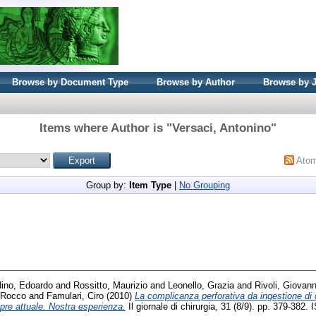
Browse by Document Type
Browse by Author
Browse by 
Items where Author is "
Versaci, Antonino
"
Ato
Group by:
Item Type
|
No Grouping
dino, Edoardo
and
Rossitto, Maurizio
and
Leonello, Grazia
and
Rivoli, Giovan
 Rocco
and
Famulari, Ciro
(2010)
La complicanza perforativa da ingestione di c
pre attuale. Nostra esperienza.
Il giornale di chirurgia, 31 (8/9). pp. 379-382