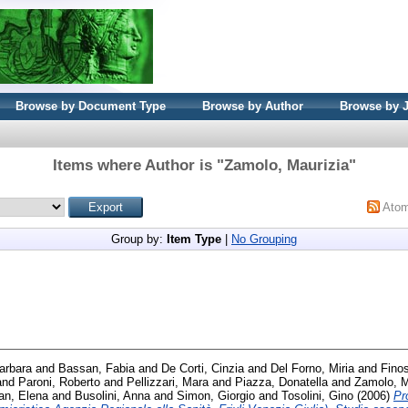
Browse by Document Type
Browse by Author
Browse by 
Items where Author is "
Zamolo, Maurizia
"
Ato
Group by:
Item Type
|
No Grouping
arbara
and
Bassan, Fabia
and
De Corti, Cinzia
and
Del Forno, Miria
and
Fino
and
Paroni, Roberto
and
Pellizzari, Mara
and
Piazza, Donatella
and
Zamolo, M
an, Elena
and
Busolini, Anna
and
Simon, Giorgio
and
Tosolini, Gino
(2006)
Pr