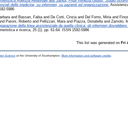
rmieristica Agenzia Regionale alla Sanità, Friuli Venezia Giulia). Studio osserva
enziali delle medicine, su infermieri, su pazienti ed organizzazione.
Assistenza 
1592-5986
arbara
and
Bassan, Fabia
and
De Corti, Cinzia
and
Del Forno, Miria
and
Fino
and
Paroni, Roberto
and
Pellizzari, Mara
and
Piazza, Donatella
and
Zamolo, M
parazione della linea assistenziale da quella clinica: gli infermieri dovrebbero 
ieristica e ricerca, 25 (1). pp. 61-64. ISSN 1592-5986
This list was generated on
Fri
uter Science
at the University of Southampton.
More information and software credits
.