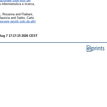
zionale sugli esiti dei
infermieristica e ricerca,
s, Rosanna
and
Flaibani,
aurizia
and
Saitto, Carlo
essere gestiti solo da altri
 Aug 7 17:17:15 2026 CEST
.