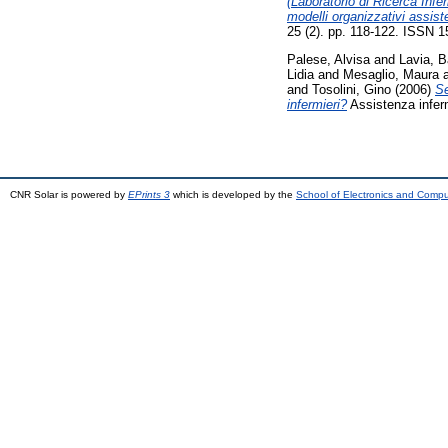
(Laboratorio di Ricerca Infe
modelli organizzativi assist
25 (2). pp. 118-122. ISSN 
Palese, Alvisa
and
Lavia, B
Lidia
and
Mesaglio, Maura
and
Tosolini, Gino
(2006)
Se
infermieri?
Assistenza inferm
CNR Solar is powered by
EPrints 3
which is developed by the
School of Electronics and Comp