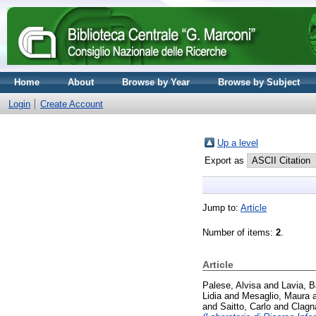
Home
About
Browse by Year
Browse by Subject
Login
Create Account
Up a level
Export as
Jump to:
Article
Number of items:
2
.
Article
Palese, Alvisa
and
Lavia, B
Lidia
and
Mesaglio, Maura
and
Saitto, Carlo
and
Clagn