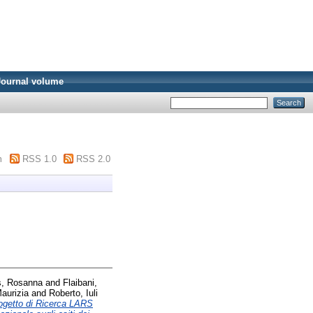
Journal volume
m
RSS 1.0
RSS 2.0
s, Rosanna
and
Flaibani,
aurizia
and
Roberto, Iuli
ogetto di Ricerca LARS