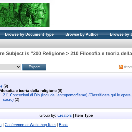
Browse by Document Type
Browse by Author
Browse by 
e Subject is "200 Religione > 210 Filosofia e teoria della
Ato
ne
(9)
ilosofia e teoria della religione
(9)
211 Concezioni di Dio (Include l’antropomorfismo) (Classificare qui le opere
sacro)
(2)
Group by:
Creators
|
Item Type
h
|
Conference or Workshop Item
|
Book