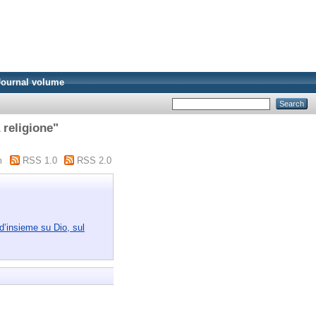
Journal volume
 religione"
m
RSS 1.0
RSS 2.0
 d’insieme su Dio, sul