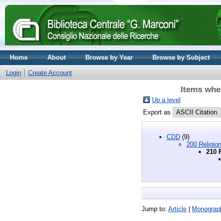
Home
About
Browse by Year
Browse by Subject
Login
Create Account
Items wher
Up a level
Export as
CDD
(9)
200 Religio
210 F
Jump to:
Article
|
Monograp