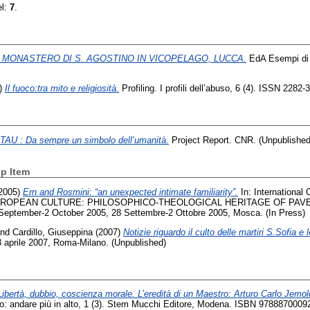
el:
7
.
L MONASTERO DI S. AGOSTINO IN VICOPELAGO, LUCCA.
EdA Esempi di 
)
Il fuoco:tra mito e religiosità.
Profiling. I profili dell’abuso, 6 (4). ISSN 2282-
 TAU : Da sempre un simbolo dell’umanità.
Project Report. CNR. (Unpublished
p Item
2005)
Ern and Rosmini: “an unexpected intimate familiarity”.
In: Internationa
UROPEAN CULTURE: PHILOSOPHICO-THEOLOGICAL HERITAGE OF PAV
tember-2 October 2005, 28 Settembre-2 Ottobre 2005, Mosca. (In Press)
nd
Cardillo, Giuseppina
(2007)
Notizie riguardo il culto delle martiri S.Sofia e l
23 aprile 2007, Roma-Milano. (Unpublished)
Libertà, dubbio, coscienza morale. L’eredità di un Maestro: Arturo Carlo Jemol
tto: andare più in alto, 1 (3). Stem Mucchi Editore, Modena. ISBN 9788870009