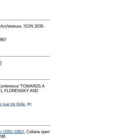
Architettura. ISSN 2035-
3867
)
l Conference 'TOWARDS A
EL FLORENSKY AND
e sue tre figlie.
In:
o (1891-1981).
Collana open
248