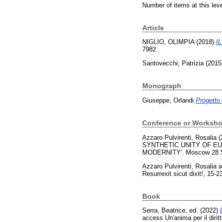
Number of items at this lev
Article
NIGLIO, OLIMPIA
(2018)
I
7982
Santovecchi, Patrizia
(2015
Monograph
Giuseppe, Orlandi
Progetto
Conference or Worksho
Azzaro Pulvirenti, Rosalia
(
SYNTHETIC UNITY OF E
MODERNITY'. Moscow 28 Sep
Azzaro Pulvirenti, Rosalia
a
Resurrexit sicut dixit!, 15-
Book
Serra, Beatrice
, ed. (2022)
access Un'anima per il diri