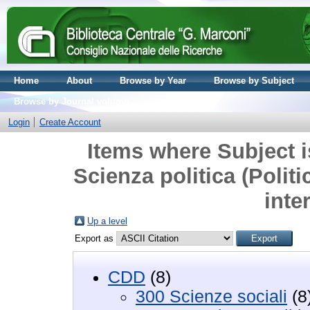
Home
About
Browse by Year
Browse by Subject
Browse by Journal volume
Login
Create Account
Items where Subject i
Scienza politica (Polit
inte
Up a level
Export as
CDD
(8)
300 Scienze sociali
(8