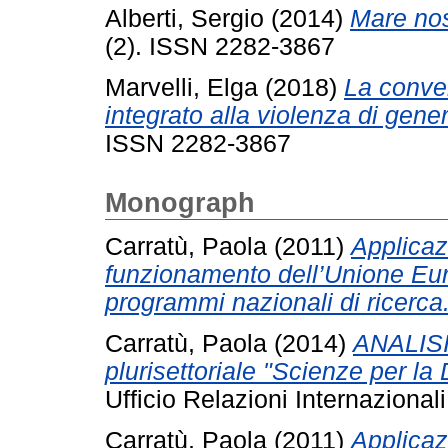
Alberti, Sergio
(2014)
Mare no
(2). ISSN 2282-3867
Marvelli, Elga
(2018)
La conven
integrato alla violenza di gene
ISSN 2282-3867
Monograph
Carratù, Paola
(2011)
Applicazi
funzionamento dell’Unione Eur
programmi nazionali di ricerca
Carratù, Paola
(2014)
ANALISI
plurisettoriale "Scienze per l
Ufficio Relazioni Internaziona
Carratù, Paola
(2011)
Applicazi