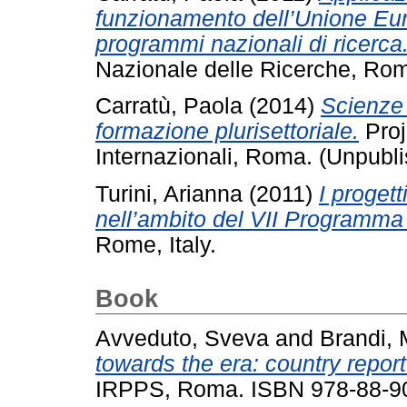
funzionamento dell’Unione Eur
programmi nazionali di ricerca
Nazionale delle Ricerche, Ro
Carratù, Paola
(2014)
Scienze
formazione plurisettoriale.
Proj
Internazionali, Roma. (Unpubl
Turini, Arianna
(2011)
I proget
nell’ambito del VII Programma
Rome, Italy.
Book
Avveduto, Sveva
and
Brandi, 
towards the era: country report 
IRPPS, Roma. ISBN 978-88-9