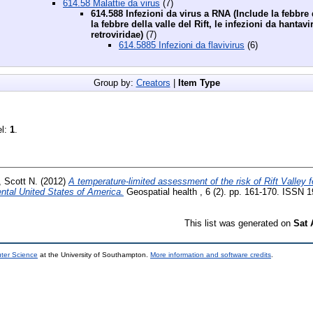
614.58 Malattie da virus
(7)
614.588 Infezioni da virus a RNA (Include la febbre
la febbre della valle del Rift, le infezioni da hantavi
retroviridae)
(7)
614.5885 Infezioni da flavivirus
(6)
Group by:
Creators
|
Item Type
el:
1
.
r, Scott N.
(2012)
A temperature-limited assessment of the risk of Rift Valley 
ental United States of America.
Geospatial health , 6 (2). pp. 161-170. ISSN 
This list was generated on
Sat 
uter Science
at the University of Southampton.
More information and software credits
.