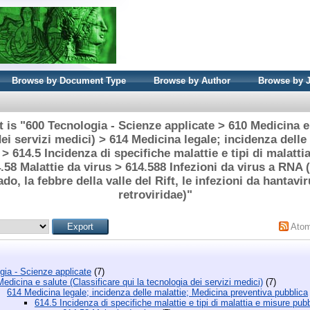
Browse by Document Type
Browse by Author
Browse by 
 is "600 Tecnologia - Scienze applicate > 610 Medicina e 
dei servizi medici) > 614 Medicina legale; incidenza delle
> 614.5 Incidenza di specifiche malattie e tipi di malatt
.58 Malattie da virus > 614.588 Infezioni da virus a RNA 
o, la febbre della valle del Rift, le infezioni da hantavir
retroviridae)"
Ato
gia - Scienze applicate
(7)
edicina e salute (Classificare qui la tecnologia dei servizi medici)
(7)
614 Medicina legale; incidenza delle malattie; Medicina preventiva pubblica
614.5 Incidenza di specifiche malattie e tipi di malattia e misure pubb