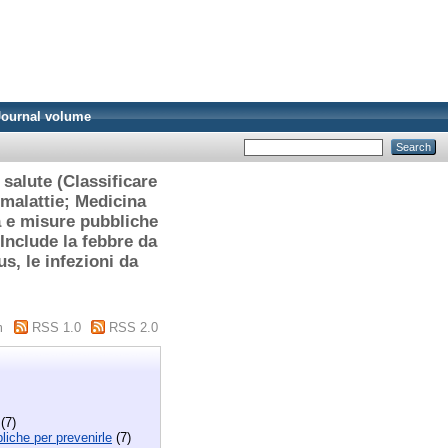
Journal volume
salute (Classificare
 malattie; Medicina
ia e misure pubbliche
(Include la febbre da
us, le infezioni da
m
RSS 1.0
RSS 2.0
(7)
liche per prevenirle
(7)