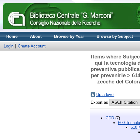
Home
About
Browse by Year
Browse by Subject
Login
Create Account
Items where Subject
qui la tecnologia 
preventiva pubblica 
per prevenirle > 614
zecche del Colorad
Up a level
Export as
CDD
(7)
600 Tecnolo
610 M