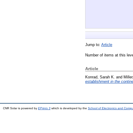
Jump to:
Article
Number of items at this lev
Article
Konrad, Sarah K.
and
Mille
establishment in the contin
CNR Solar is powered by
EPrints 3
which is developed by the
School of Electronics and Comp