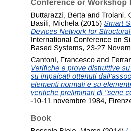
Conference or Workshop 
Buttarazzi, Berta
and
Troiani,
Basili, Michela
(2015)
Smart S
Devices Network for Structural
International Conference on S
Based Systems, 23-27 Novemb
Cantoni, Francesco
and
Ferra
Verifiche e prove distruttive su
su impalcati ottenuti dall'asso
elementi normali e su elementi 
verifiche preliminari di "serie c
-10-11 novembre 1984, Firenz
Book
Boscolo Bielo, Marco
(2014)
L