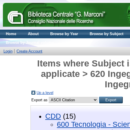
Home
About
Browse by Year
Browse by Subject
Browse by Journal volume
Login
Create Account
Items where Subject i
applicate > 620 Ingegn
Ingegn
Up a level
Export as
CDD
(15)
600 Tecnologia - Scie