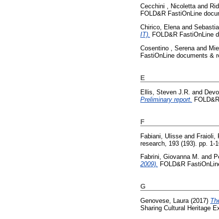
Cecchini , Nicoletta
and
Rid
FOLD&R FastiOnLine docume
Chirico, Elena
and
Sebastia
IT).
FOLD&R FastiOnLine doc
Cosentino , Serena
and
Mie
FastiOnLine documents & re
E
Ellis, Steven J.R.
and
Devo
Preliminary report.
FOLD&R F
F
Fabiani, Ulisse
and
Fraioli,
research, 193 (193). pp. 1
Fabrini, Giovanna M.
and
P
2009).
FOLD&R FastiOnLine 
G
Genovese, Laura
(2017)
Th
Sharing Cultural Heritage E