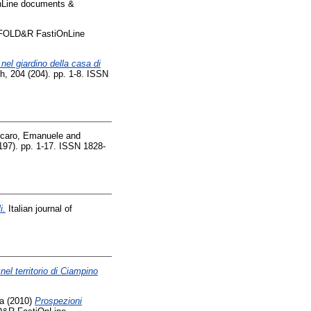
Line documents &
OLD&R FastiOnLine
nel giardino della casa di
 204 (204). pp. 1-8. ISSN
caro, Emanuele
and
7). pp. 1-17. ISSN 1828-
i.
Italian journal of
nel territorio di Ciampino
la
(2010)
Prospezioni