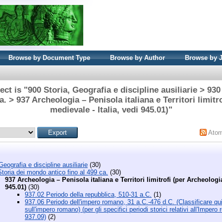
Browse by Document Type
Browse by Author
Browse by 
ct is "900 Storia, Geografia e discipline ausiliarie > 93
ca. > 937 Archeologia – Penisola italiana e Territori limitr
medievale - Italia, vedi 945.01)"
Ato
Geografia e discipline ausiliarie
(30)
toria dei mondo antico fino al 499 ca.
(30)
937 Archeologia – Penisola italiana e Territori limitrofi (per Archeologia
945.01)
(30)
937.02 Periodo della repubblica, 510-31 a.C.
(1)
937.06 Periodo dell'impero romano, 31 a.C.-476 d.C. (Classificare qui
sull'impero romano) (per gli specifici periodi storici relativi all'Imper
937.09)
(2)