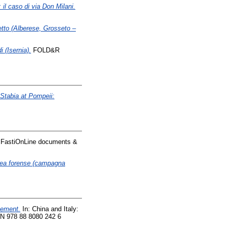
il caso di via Don Milani.
etto (Alberese, Grosseto –
 (Isernia).
FOLD&R
 Stabia at Pompeii:
astiOnLine documents &
area forense (campagna
cement.
In: China and Italy:
SBN 978 88 8080 242 6