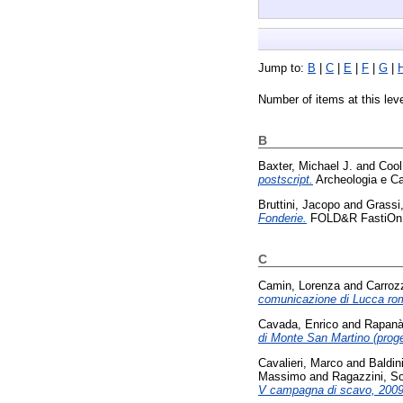
Jump to:
B
|
C
|
E
|
F
|
G
|
Number of items at this lev
B
Baxter, Michael J.
and
Cool
postscript.
Archeologia e Ca
Bruttini, Jacopo
and
Grassi
Fonderie.
FOLD&R FastiOnLi
C
Camin, Lorenza
and
Carroz
comunicazione di Lucca ro
Cavada, Enrico
and
Rapanà
di Monte San Martino (prog
Cavalieri, Marco
and
Baldin
Massimo
and
Ragazzini, So
V campagna di scavo, 2009