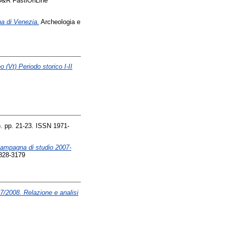
&R FastiOnLine
na di Venezia.
Archeologia e
 (Vt) Periodo storico I-II
. pp. 21-23. ISSN 1971-
 Campagna di studio 2007-
828-3179
/2008. Relazione e analisi