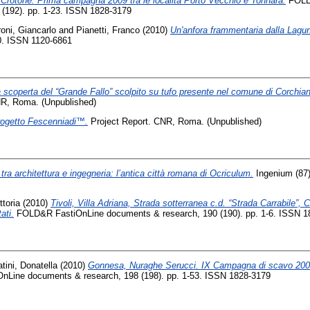
Crotone. Prima campagna 2009 tra le località Porto Vecchio e Tonnara.
FOLD
(192). pp. 1-23. ISSN 1828-3179
roni, Giancarlo
and
Pianetti, Franco
(2010)
Un'anfora frammentaria dalla Lagu
10. ISSN 1120-6861
 scoperta del “Grande Fallo” scolpito su tufo presente nel comune di Corchiano
NR, Roma. (Unpublished)
ogetto Fescenniadi™.
Project Report. CNR, Roma. (Unpublished)
tra architettura e ingegneria: l’antica città romana di Ocriculum.
Ingenium (87)
ittoria
(2010)
Tivoli, Villa Adriana, Strada sotterranea c.d. “Strada Carrabile”,
ati.
FOLD&R FastiOnLine documents & research, 190 (190). pp. 1-6. ISSN 1
tini, Donatella
(2010)
Gonnesa, Nuraghe Serucci. IX Campagna di scavo 2007
Line documents & research, 198 (198). pp. 1-53. ISSN 1828-3179