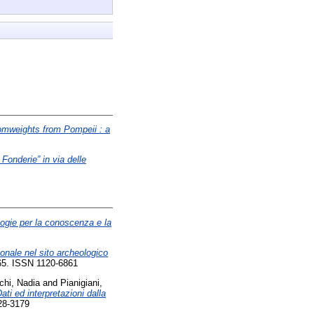
oomweights from Pompeii : a
 Fonderie” in via delle
ogie per la conoscenza e la
ionale nel sito archeologico
165. ISSN 1120-6861
hi, Nadia
and
Pianigiani,
ati ed interpretazioni dalla
28-3179