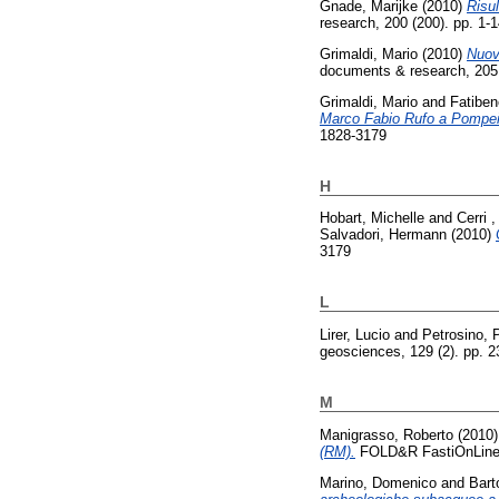
Gnade, Marijke
(2010)
Risul
research, 200 (200). pp. 1
Grimaldi, Mario
(2010)
Nuove
documents & research, 205 
Grimaldi, Mario
and
Fatiben
Marco Fabio Rufo a Pompei (
1828-3179
H
Hobart, Michelle
and
Cerri 
Salvadori, Hermann
(2010)
3179
L
Lirer, Lucio
and
Petrosino, 
geosciences, 129 (2). pp. 
M
Manigrasso, Roberto
(2010
(RM).
FOLD&R FastiOnLine d
Marino, Domenico
and
Bart