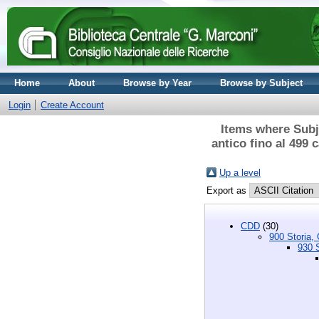
Home
About
Browse by Year
Browse by Subject
Login
Create Account
Items where Subje
antico fino al 499 
Up a level
Export as
CDD
(30)
900 Storia, 
930 S