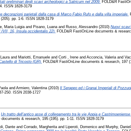
tati preliminari degli scavi archeologici a Satricum nel 2009.
FOLD&R FastiOn
-14. ISSN 1828-3179
 decorazioni parietali dalla casa di Marco Fabio Rufo e dalla villa imperiale.
F
(205). pp. 1-6. ISSN 1828-3179
e, Maria Luigia
and
Pisano, Luana
and
Russo, Alessandro
(2010)
Nuovi scavi 
VII, 16, Insula occidentalis 22).
FOLD&R FastiOnLine documents & research,
, Laura
and
Mariotti, Emanuele
and
Corti , Irene
and
Acconcia, Valeria
and
Vac
Castello di Tricosto (GR).
FOLD&R FastiOnLine documents & research, 197 (19
Paola
and
Armiero, Valentina
(2010)
Il Serapeo ed i Granai Imperiali di Pozzuol
237-250. ISSN 2038-1727
)
Un tratto dell’antico asse di collegamento tra le vie Appia e Castrimoeniense 
ocuments & research, 195 (195). pp. 1-11. ISSN 1828-3179
oli, Dante
and
Corrado, Margherita
and
Liperoti, Domenico
and
Murphy, Danie