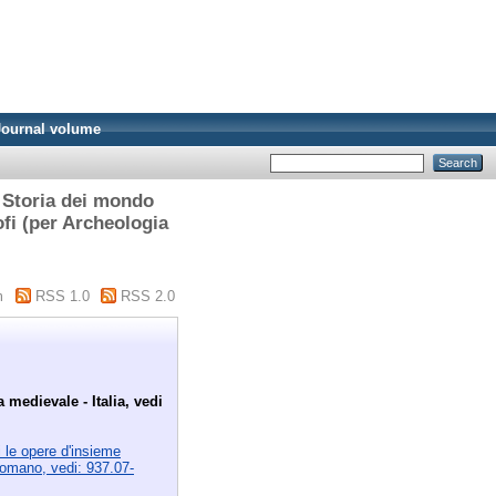
Journal volume
0 Storia dei mondo
ofi (per Archeologia
m
RSS 1.0
RSS 2.0
 medievale - Italia, vedi
 le opere d'insieme
o romano, vedi: 937.07-