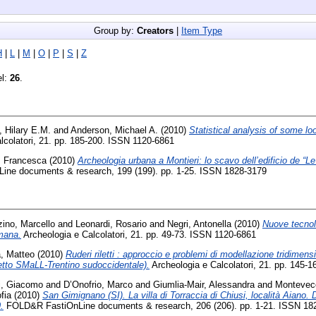
Group by:
Creators
|
Item Type
H
|
L
|
M
|
O
|
P
|
S
|
Z
el:
26
.
, Hilary E.M.
and
Anderson, Michael A.
(2010)
Statistical analysis of some l
lcolatori, 21. pp. 185-200. ISSN 1120-6861
, Francesca
(2010)
Archeologia urbana a Montieri: lo scavo dell’edificio de “Le
ne documents & research, 199 (199). pp. 1-25. ISSN 1828-3179
zino, Marcello
and
Leonardi, Rosario
and
Negri, Antonella
(2010)
Nuove tecnol
mana.
Archeologia e Calcolatori, 21. pp. 49-73. ISSN 1120-6861
, Matteo
(2010)
Ruderi riletti : approccio e problemi di modellazione tridimens
etto SMaLL-Trentino sudoccidentale).
Archeologia e Calcolatori, 21. pp. 145-
i, Giacomo
and
D’Onofrio, Marco
and
Giumlia-Mair, Alessandra
and
Montevecc
fia
(2010)
San Gimignano (SI). La villa di Torraccia di Chiusi, località Aiano. D
.
FOLD&R FastiOnLine documents & research, 206 (206). pp. 1-21. ISSN 18