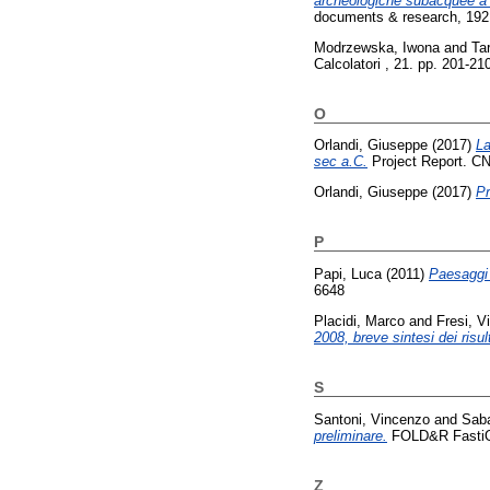
archeologiche subacquee a 
documents & research, 192 
Modrzewska, Iwona
and
Ta
Calcolatori , 21. pp. 201-2
O
Orlandi, Giuseppe
(2017)
La
sec a.C.
Project Report. C
Orlandi, Giuseppe
(2017)
Pr
P
Papi, Luca
(2011)
Paesaggi 
6648
Placidi, Marco
and
Fresi, V
2008, breve sintesi dei risult
S
Santoni, Vincenzo
and
Saba
preliminare.
FOLD&R FastiOn
Z