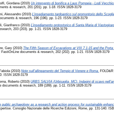
olfi, Giordana
(2010)
Un intervento di bonifica a Laus Pompeia - Lodi Vecchio: 
nts & research, 201 (201). pp. 1-18. ISSN 1828-3179
ni, Alessandro
(2010)
L’insediamento tardoantico sul promontorio dello Scogli
uments & research, 196 (196). pp. 1-23. ISSN 1828-3179
li, Gianfranco
(2010)
L’insediamento protostorico di Santa Maria di Vastogirardi
search, 203 (203). pp. 1-21. ISSN 1828-3179
re, Gary
(2010)
The Fifth Season of Excavations at VIII.7.1-15 and the Porta
astiOnLine documents & research, 202 (202). pp. 1-21. ISSN 1828-3179
 Fabiola
(2010)
Note sull’allineamento del Tempio di Venere e Roma.
FOLD&R F
-10. ISSN 1828-3179
erna, Roberto
(2010)
URBS SALVIA (Urbisaglia, MC). Indagini di scavo nell’
documents & research, 189 (189). pp. 1-11. ISSN 1828-3179
e public archaeology as a research and action process for sustainable enhan
xpertise. Consiglio Nazionale delle Ricerche Edizioni, Rome, pp. 131-140. I