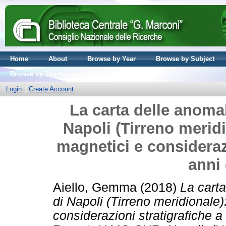
Home
About
Browse by Year
Browse by Subject
Browse by Journal volume
Login
Create Account
La carta delle anoma
Napoli (Tirreno meridi
magnetici e considerazi
anni 
Aiello, Gemma
(2018)
La cart
di Napoli (Tirreno meridionale)
considerazioni stratigrafiche a 