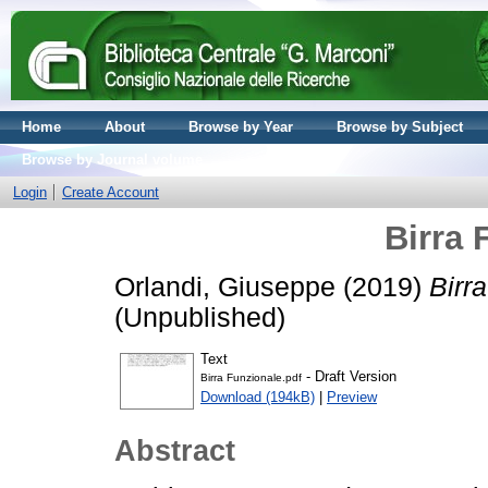
Home
About
Browse by Year
Browse by Subject
Browse by Journal volume
Login
Create Account
Birra
Orlandi, Giuseppe
(2019)
Birr
(Unpublished)
Text
- Draft Version
Birra Funzionale.pdf
Download (194kB)
|
Preview
Abstract