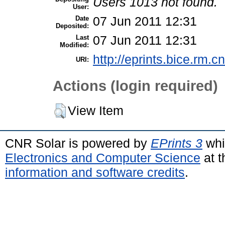
Users 1013 not found.
User:
Date
07 Jun 2011 12:31
Deposited:
Last
07 Jun 2011 12:31
Modified:
http://eprints.bice.rm.cn
URI:
Actions (login required)
View Item
CNR Solar is powered by
EPrints 3
whi
Electronics and Computer Science
at t
information and software credits
.