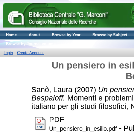
Home
About
Browse by Year
Browse by Subject
Browse by Journal volume
Login
Create Account
Un pensiero in esil
B
Sanò, Laura
(2007)
Un pensiero
Bespaloff.
Momenti e problemi de
italiano per gli studi filosofi
PDF
- Pu
Un_pensiero_in_esilio.pdf