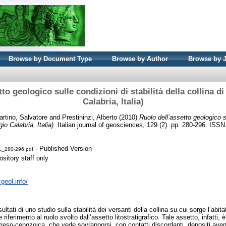
Browse by Document Type
Browse by Author
Browse by 
to geologico sulle condizioni di stabilità della collina 
Calabria, Italia)
rtino, Salvatore
and
Prestininzi, Alberto
(2010)
Ruolo dell’assetto geologico su
io Calabria, Italia).
Italian journal of geosciences, 129 (2). pp. 280-296. ISS
- Published Version
280-296.pdf
sitory staff only
geol.info/
risultati di uno studio sulla stabilità dei versanti della collina su cui sorge l’ab
riferimento al ruolo svolto dall’assetto litostratigrafico. Tale assetto, infatti, 
eso-cenozoica, che vede sovrapporsi, con contatti discordanti, depositi ave