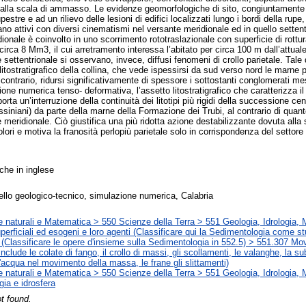
alla scala di ammasso. Le evidenze geomorfologiche di sito, congiuntamente ad
pestre e ad un rilievo delle lesioni di edifici localizzati lungo i bordi della rupe
ano attivi con diversi cinematismi nel versante meridionale ed in quello settentr
idionale è coinvolto in uno scorrimento rototraslazionale con superficie di rottu
ca 8 Mm3, il cui arretramento interessa l’abitato per circa 100 m dall’attuale 
settentrionale si osservano, invece, diffusi fenomeni di crollo parietale. Tale
litostratigrafico della collina, che vede ispessirsi da sud verso nord le marne 
 contrario, ridursi significativamente di spessore i sottostanti conglomerati 
ne numerica tenso- deformativa, l’assetto litostratigrafico che caratterizza il
orta un’interruzione della continuità dei litotipi più rigidi della successione 
iniani) da parte della marne della Formazione dei Trubi, al contrario di quant
meridionale. Ciò giustifica una più ridotta azione destabilizzante dovuta alla
olori e motiva la franosità perlopiù parietale solo in corrispondenza del settore
che in inglese
llo geologico-tecnico, simulazione numerica, Calabria
 naturali e Matematica > 550 Scienze della Terra > 551 Geologia, Idrologia, 
perficiali ed esogeni e loro agenti (Classificare qui la Sedimentologia come st
i) (Classificare le opere d'insieme sulla Sedimentologia in 552.5) > 551.307 M
nclude le colate di fango, il crollo di massi, gli scollamenti, le valanghe, la s
l'acqua nel movimento della massa, le frane gli slittamenti)
 naturali e Matematica > 550 Scienze della Terra > 551 Geologia, Idrologia, 
ia e idrosfera
t found.