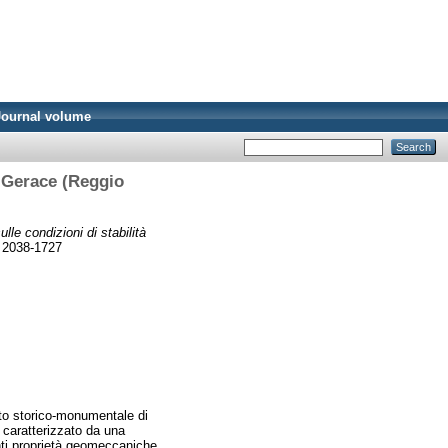
Journal volume
di Gerace (Reggio
lle condizioni di stabilità
N 2038-1727
itato storico-monumentale di
è caratterizzato da una
nti proprietà geomeccaniche