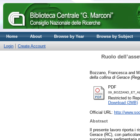
Home
About
Browse by Year
Browse by Subject
Login
Create Account
Ruolo dell’asset
Bozzano, Francesca
and
Ma
della collina di Gerace (Regg
PDF
09_BOZZANO_ET_AL_
Restricted to Repo
Download (2MB)
Official URL:
http://www.soc
Abstract
Il presente lavoro riporta i 
Gerace (RC), con particolare 
successione sedimentaria m