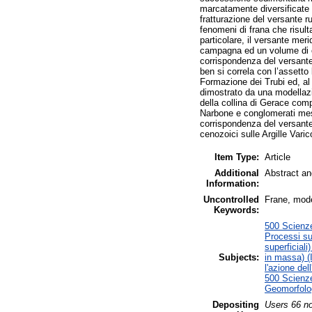
marcatamente diversificate 
fratturazione del versante ru
fenomeni di frana che risult
particolare, il versante mer
campagna ed un volume di cir
corrispondenza del versante 
ben si correla con l’assetto 
Formazione dei Trubi ed, al
dimostrato da una modellazio
della collina di Gerace comp
Narbone e conglomerati mess
corrispondenza del versante 
cenozoici sulle Argille Varic
Item Type:
Article
Additional
Abstract an
Information:
Uncontrolled
Frane, mode
Keywords:
500 Scienze
Processi su
superficial
Subjects:
in massa) (I
l'azione del
500 Scienze
Geomorfolog
Depositing
Users 66 no