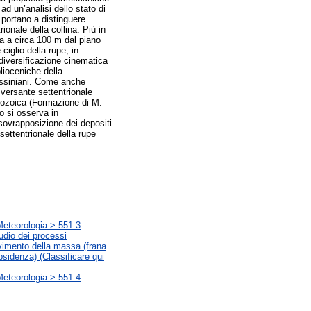
 un’analisi dello stato di
, portano a distinguere
ionale della collina. Più in
ra a circa 100 m dal piano
ciglio della rupe; in
 diversificazione cinematica
plioceniche della
messiniani. Come anche
 versante settentrionale
cenozoica (Formazione di M.
o si osserva in
 sovrapposizione dei depositi
 settentrionale della rupe
Meteorologia > 551.3
udio dei processi
ovimento della massa (frana
ubsidenza) (Classificare qui
Meteorologia > 551.4